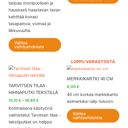
tarjoaa monipuolisen ja
tuotteen
tuot
hauskasti haastavan tavan
sivulla.
sivul
kehittää koirasi
tasapainoa, voimaa ja
liikkuvuutta.
Valitse
vaihtoehdoista
LOPPU VARASTOSTA
Hintaluokka:
Tällä
Tällä
15,10 €
tuotteella
tuott
-
MERKKIKARTIO 40 CM
18,85 €
on
on
TARVITSEN TILAA -
9,00
€
useampi
use
HIHNAPUTKI TEKSTILLÄ
40 cm korkea merkkikartio
muunnelma.
muu
15,10
€
–
18,85
€
esimerkiksi rally-tokoon.
Voit
Voit
Kotimaisena käsityönä
tehdä
teh
Valitse
valmistetut Tarvitsen tilaa -
valinnat
vali
vaihtoehdoista
tekstiputket on helppo
tuotteen
tuot