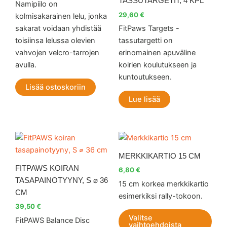
TASSUTARGETIT, 4 KPL
Namipiilo on
29,60
€
kolmisakarainen lelu, jonka
sakarat voidaan yhdistää
FitPaws Targets -
toisiinsa lelussa olevien
tassutargetti on
vahvojen velcro-tarrojen
erinomainen apuväline
avulla.
koirien koulutukseen ja
kuntoutukseen.
Lisää ostoskoriin
Lue lisää
Tällä
Tällä
tuotteella
tuott
MERKKIKARTIO 15 CM
on
on
FITPAWS KOIRAN
6,80
€
useampi
use
TASAPAINOTYYNY, S ⌀ 36
15 cm korkea merkkikartio
muunnelma.
muu
CM
esimerkiksi rally-tokoon.
Voit
Voit
39,50
€
tehdä
teh
Valitse
FitPAWS Balance Disc
valinnat
vali
vaihtoehdoista