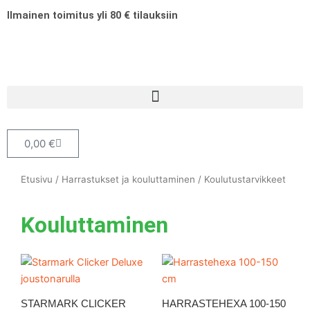
Siirry
Ilmainen toimitus yli 80 € tilauksiin
sisältöön
Cart
0,00
€
Etusivu
/
Harrastukset ja kouluttaminen
/ Koulutustarvikkeet
Kouluttaminen
Hintaluokka:
Tällä
16,60 €
tuott
-
24,60 €
on
STARMARK CLICKER
HARRASTEHEXA 100-150