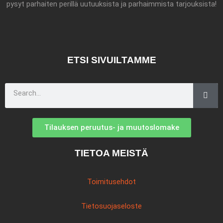
pysyt parhaiten perillä uutuuksista ja parhaimmista tarjouksista!
ETSI SIVUILTAMME
Search
Tilauksen peruutus- ja muutoslomake
TIETOA MEISTÄ
Toimitusehdot
Tietosuojaseloste