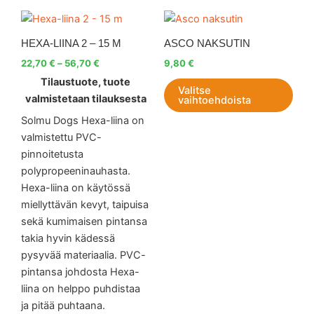
Hintaluokka:
Tällä
Tällä
22,70 €
tuotteella
tuott
-
HEXA-LIINA 2 – 15 M
ASCO NAKSUTIN
56,70 €
on
on
22,70
€
–
56,70
€
9,80
€
useampi
use
Tilaustuote, tuote
muunnelma.
muu
Valitse
valmistetaan tilauksesta
vaihtoehdoista
Voit
Voit
tehdä
teh
Solmu Dogs Hexa-liina on
valinnat
vali
valmistettu PVC-
tuotteen
tuot
pinnoitetusta
sivulla.
sivul
polypropeeninauhasta.
Hexa-liina on käytössä
miellyttävän kevyt, taipuisa
sekä kumimaisen pintansa
takia hyvin kädessä
pysyvää materiaalia. PVC-
pintansa johdosta Hexa-
liina on helppo puhdistaa
ja pitää puhtaana.