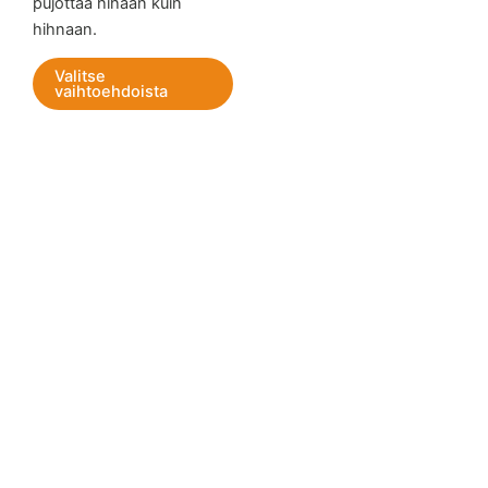
pujottaa hihaan kuin
sivulla.
sivul
hihnaan.
Valitse
vaihtoehdoista