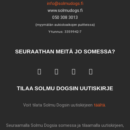
info@solmudogs.fi
www.solmudogs.fi
050 308 3013
(myymälän aukioloaikojen puitteissa)
Y-tunnus: 3359942-7
SEURAATHAN MEITÄ JO SOMESSA?
F
I
W
T
a
n
h
i
c
s
a
k
TILAA SOLMU DOGSIN UUTISKIRJE
e
t
t
t
b
a
s
o
o
g
a
k
Voit tilata Solmu Dogsin uutiskirjeen
täältä
.
o
r
p
k
a
p
m
Seuraamalla Solmu Dogsia somessa ja tilaamalla uutiskirjeen,