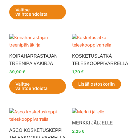
Valitse
vaihtoehdoista
Tällä
tuotteella
on
KOIRAHARRASTAJAN
KOSKETUSLÄTKÄ
useampi
TREENIPÄIVÄKIRJA
TELESKOOPPIVARRELLA
muunnelma.
39,90
€
1,70
€
Voit
tehdä
Valitse
Lisää ostoskoriin
vaihtoehdoista
valinnat
tuotteen
sivulla.
MERKKI JÄLJELLE
ASCO KOSKETUSKEPPI
2,25
€
TELESKOOPPIVARRELLA