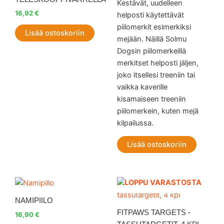
Kestävät, uudelleen
16,92
€
helposti käytettävät
piilomerkit esimerkiksi
Lisää ostoskoriin
mejään. Näillä Solmu
Dogsin piilomerkeillä
merkitset helposti jäljen,
joko itsellesi treeniin tai
vaikka kaverille
kisamaiseen treeniin
piilomerkein, kuten mejä
kilpailussa.
Lisää ostoskoriin
LOPPU VARASTOSTA
NAMIPIILO
FITPAWS TARGETS -
16,90
€