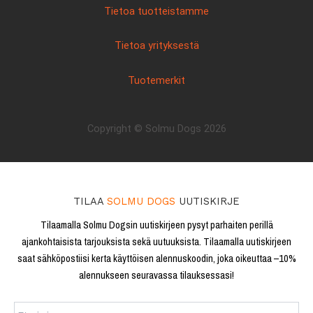
Tietoa tuotteistamme
Tietoa yrityksestä
Tuotemerkit
Copyright © Solmu Dogs 2026
TILAA
SOLMU DOGS
UUTISKIRJE
Tilaamalla Solmu Dogsin uutiskirjeen pysyt parhaiten perillä
ajankohtaisista tarjouksista sekä uutuuksista. Tilaamalla uutiskirjeen
saat sähköpostiisi kerta käyttöisen alennuskoodin, joka oikeuttaa –10%
alennukseen seuravassa tilauksessasi!