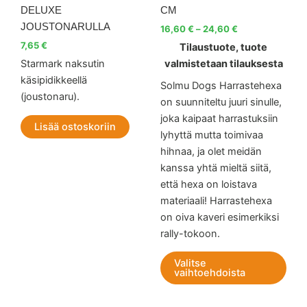
use
DELUXE
CM
muu
JOUSTONARULLA
16,60
€
–
24,60
€
Voit
7,65
€
Tilaustuote, tuote
teh
Starmark naksutin
valmistetaan tilauksesta
vali
käsipidikkeellä
tuot
Solmu Dogs Harrastehexa
(joustonaru).
sivul
on suunniteltu juuri sinulle,
joka kaipaat harrastuksiin
Lisää ostoskoriin
lyhyttä mutta toimivaa
hihnaa, ja olet meidän
kanssa yhtä mieltä siitä,
että hexa on loistava
materiaali! Harrastehexa
on oiva kaveri esimerkiksi
rally-tokoon.
Valitse
vaihtoehdoista