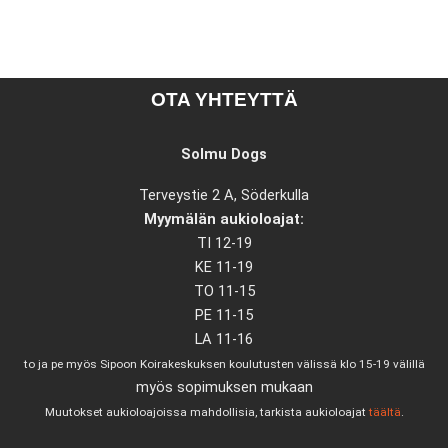
OTA YHTEYTTÄ
Solmu Dogs
Terveystie 2 A, Söderkulla
Myymälän aukioloajat:
TI 12-19
KE 11-19
TO 11-15
PE 11-15
LA 11-16
to ja pe myös Sipoon Koirakeskuksen koulutusten välissä klo 15-19 välillä
myös sopimuksen mukaan
Muutokset aukioloajoissa mahdollisia, tarkista aukioloajat
täältä
.