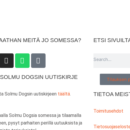
AATHAN MEITÄ JO SOMESSA?
ETSI SIVUIL
I
W
T
Search
n
h
i
s
a
k
 SOLMU DOGSIN UUTISKIRJE
t
t
t
Tilauksen 
a
s
o
g
a
k
TIETOA MEIS
ata Solmu Dogsin uutiskirjeen
täältä
.
r
p
a
p
Toimitusehdot
m
alla Solmu Dogsia somessa ja tilaamalla
jeen, pysyt parhaiten perillä uutuuksista ja
Tietosuojaselost