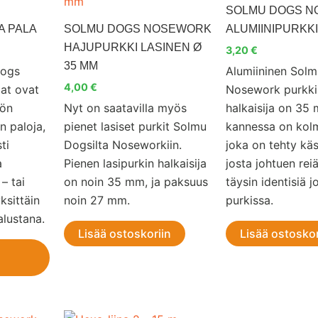
on
SOLMU DOGS 
useampi
A PALA
SOLMU DOGS NOSEWORK
ALUMIINIPURKKI
muunnelma.
HAJUPURKKI LASINEN Ø
3,20
€
Voit
35 MM
Dogs
Alumiininen Sol
tehdä
4,00
€
lat ovat
Nosework purkki
valinnat
iön
Nyt on saatavilla myös
halkaisija on 35
tuotteen
n paloja,
pienet lasiset purkit Solmu
kannessa on kolm
sivulla.
ti
Dogsilta Noseworkiin.
joka on tehty käs
a
Pienen lasipurkin halkaisija
josta johtuen reiä
– tai
on noin 35 mm, ja paksuus
täysin identisiä 
ksittäin
noin 27 mm.
purkissa.
alustana.
Lisää ostoskoriin
Lisää ostoskor
Hintaluokka: