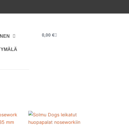
Cart
0,00
€
INEN
YYMÄLÄ
Hintaluokka:
Tällä
4,50 €
tuotteella
-
9,00 €