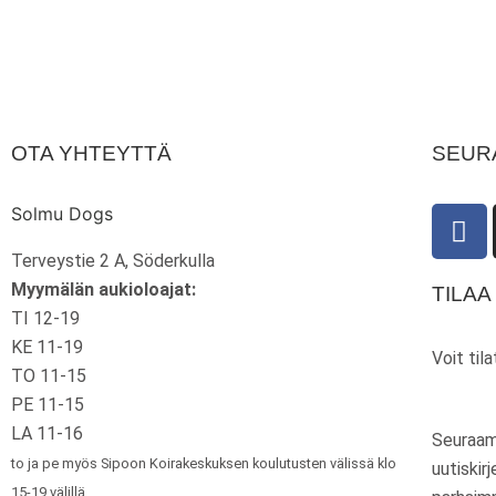
OTA YHTEYTTÄ
SEUR
F
Solmu Dogs
a
Terveystie 2 A, Söderkulla
c
Myymälän aukioloajat:
TILAA
e
TI 12-19
b
KE 11-19
o
Voit til
TO 11-15
o
k
PE 11-15
LA 11-16
Seuraam
to ja pe myös Sipoon Koirakeskuksen koulutusten välissä klo
uutiskir
15-19 välillä