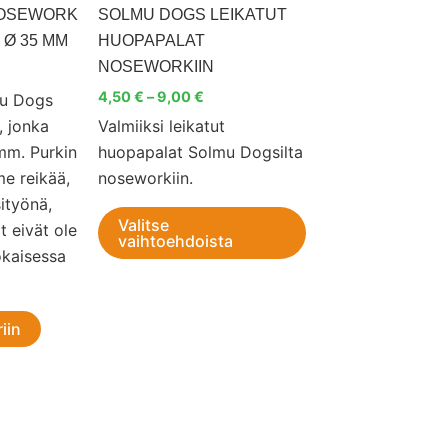
on
NOSEWORK
SOLMU DOGS LEIKATUT
useampi
 Ø 35 MM
HUOPAPALAT
muunnelma.
NOSEWORKIIN
Voit
4,50
€
–
9,00
€
mu Dogs
tehdä
, jonka
Valmiiksi leikatut
valinnat
 mm. Purkin
huopapalat Solmu Dogsilta
tuotteen
e reikää,
noseworkiin.
sivulla.
ityönä,
Valitse
t eivät ole
vaihtoehdoista
jokaisessa
iin