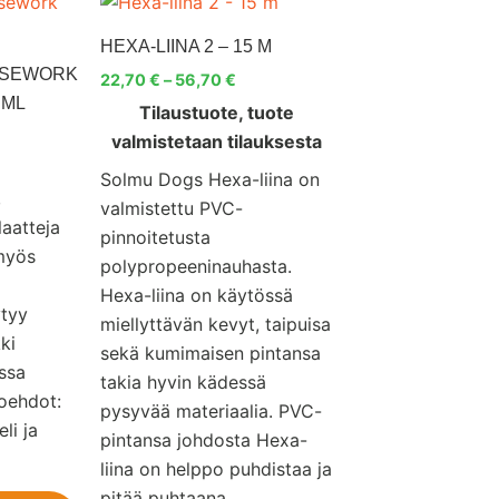
Tällä
Tällä
22,70 €
tuotteella
tuotteella
-
HEXA-LIINA 2 – 15 M
56,70 €
on
on
OSEWORK
22,70
€
–
56,70
€
useampi
useampi
 ML
Tilaustuote, tuote
muunnelma.
muunnelma.
valmistetaan tilauksesta
Voit
Voit
tehdä
tehdä
Solmu Dogs Hexa-liina on
,
valinnat
valinnat
valmistettu PVC-
aatteja
tuotteen
tuotteen
pinnoitetusta
 myös
sivulla.
sivulla.
polypropeeninauhasta.
Hexa-liina on käytössä
ytyy
miellyttävän kevyt, taipuisa
ki
sekä kumimaisen pintansa
ssa
takia hyvin kädessä
toehdot:
pysyvää materiaalia. PVC-
li ja
pintansa johdosta Hexa-
liina on helppo puhdistaa ja
pitää puhtaana.