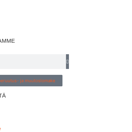
TAMME
peruutus- ja muutoslomake
TÄ
e