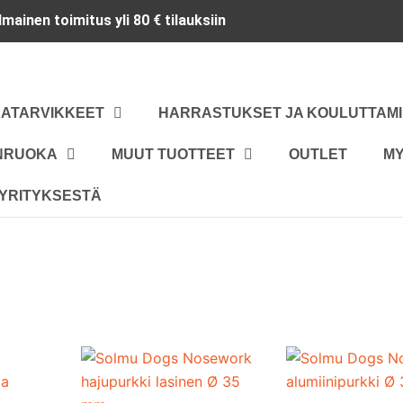
Ilmainen toimitus yli 80 € tilauksiin
RATARVIKKEET
HARRASTUKSET JA KOULUTTAM
ANRUOKA
MUUT TUOTTEET
OUTLET
M
YRITYKSESTÄ
Tällä
tuotteella