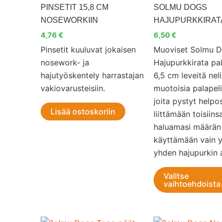
PINSETIT 15,8 CM
SOLMU DOGS
NOSEWORKIIN
HAJUPURKKIRAT
4,76
€
6,50
€
Pinsetit kuuluvat jokaisen
Muoviset Solmu 
nosework- ja
Hajupurkkirata pa
hajutyöskentely harrastajan
6,5 cm leveitä nel
vakiovarusteisiin.
muotoisia palapeli
joita pystyt helpos
Lisää ostoskoriin
liittämään toisiins
haluamasi määrän 
käyttämään vain y
yhden hajupurkin 
Valitse
vaihtoehdoista
Hintaluokka: