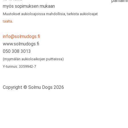
parhaimm
myös sopimuksen mukaan
Muutokset aukioloajoissa mahdollisia, tarkista aukioloajat
täältä
.
info@solmudogs.fi
www.solmudogs.fi
050 308 3013
(myymälän aukioloaikojen puitteissa)
Y-tunnus: 3359942-7
Copyright © Solmu Dogs 2026
TILAA
SOLMU DOGS
UUTISKIRJE