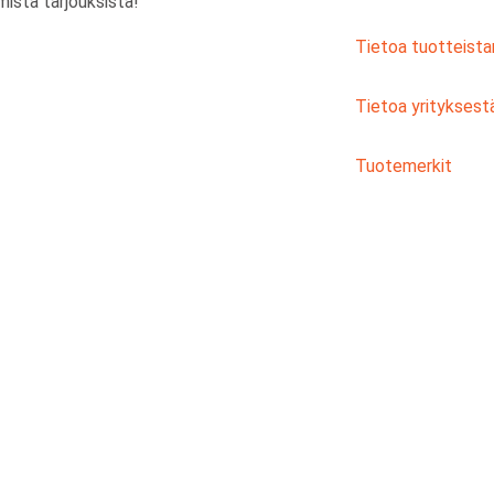
ista tarjouksista!
Tietoa tuotteis
Tietoa yrityksest
Tuotemerkit