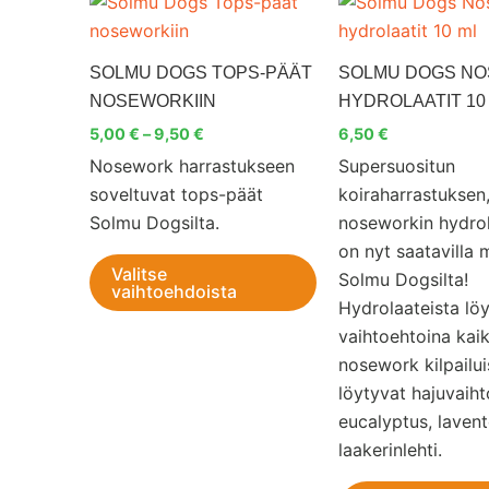
Tällä
5,00 €
tuotteella
-
9,50 €
on
SOLMU DOGS TOPS-PÄÄT
SOLMU DOGS N
useampi
NOSEWORKIIN
HYDROLAATIT 10
muunnelma.
5,00
€
–
9,50
€
6,50
€
Voit
Nosework harrastukseen
Supersuositun
tehdä
soveltuvat tops-päät
koiraharrastuksen
valinnat
Solmu Dogsilta.
noseworkin hydrol
tuotteen
on nyt saatavilla
sivulla.
Valitse
Solmu Dogsilta!
vaihtoehdoista
Hydrolaateista lö
vaihtoehtoina kaik
nosework kilpailui
löytyvat hajuvaih
eucalyptus, lavente
laakerinlehti.