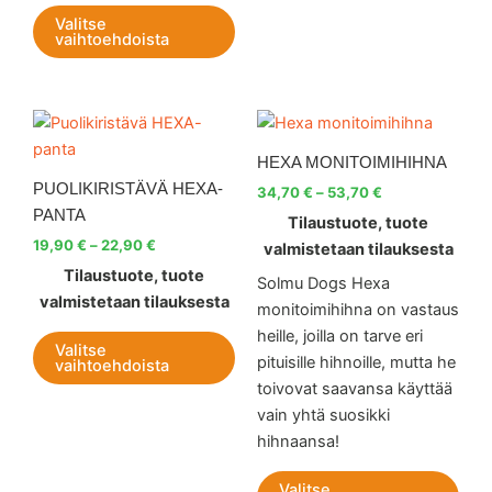
sivulla.
sivul
Valitse
vaihtoehdoista
Hintaluokka:
Hintaluokka:
Tällä
Tällä
19,90 €
34,70 €
tuotteella
tuott
-
-
HEXA MONITOIMIHIHNA
22,90 €
on
53,70 €
on
PUOLIKIRISTÄVÄ HEXA-
34,70
€
–
53,70
€
useampi
use
PANTA
Tilaustuote, tuote
muunnelma.
muu
19,90
€
–
22,90
€
valmistetaan tilauksesta
Voit
Voit
Tilaustuote, tuote
tehdä
teh
Solmu Dogs Hexa
valmistetaan tilauksesta
valinnat
vali
monitoimihihna on vastaus
tuotteen
tuot
heille, joilla on tarve eri
Valitse
sivulla.
sivul
pituisille hihnoille, mutta he
vaihtoehdoista
toivovat saavansa käyttää
vain yhtä suosikki
hihnaansa!
Valitse