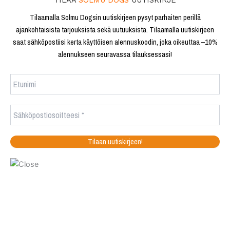
TILAA
SOLMU DOGS
UUTISKIRJE
Tilaamalla Solmu Dogsin uutiskirjeen pysyt parhaiten perillä
ajankohtaisista tarjouksista sekä uutuuksista. Tilaamalla uutiskirjeen
saat sähköpostiisi kerta käyttöisen alennuskoodin, joka oikeuttaa –10%
alennukseen seuravassa tilauksessasi!