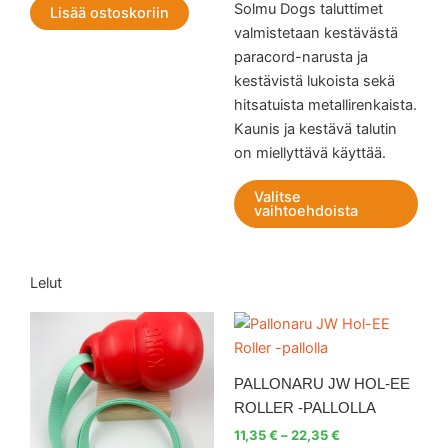
Solmu Dogs taluttimet
Lisää ostoskoriin
valmistetaan kestävästä
paracord-narusta ja
kestävistä lukoista sekä
hitsatuista metallirenkaista.
Kaunis ja kestävä talutin
on miellyttävä käyttää.
Valitse
vaihtoehdoista
Lelut
Hintaluokka:
Tällä
Tällä
11,35 €
tuotteella
tuott
-
on
22,35 €
on
PALLONARU JW HOL-EE
useampi
use
ROLLER -PALLOLLA
muunnelma.
muu
11,35
€
–
22,35
€
Voit
Voit