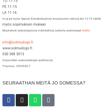
TO 11-15
PE 11-15
LA 11-16
to ja pe myös Sipoon Koirakeskuksen koulutusten välissä klo 15-19 välillä
myös sopimuksen mukaan
Muutokset aukioloajoissa mahdollisia, tarkista aukioloajat
täältä
.
info@solmudogs.fi
www.solmudogs.fi
050 308 3013
(myymälän aukioloaikojen puitteissa)
Y-tunnus: 3359942-7
SEURAATHAN MEITÄ JO SOMESSA?
F
I
W
T
a
n
h
i
c
s
a
k