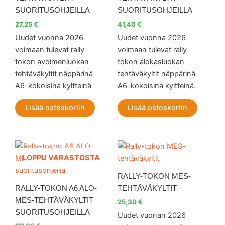
SUORITUSOHJEILLA
SUORITUSOHJEILLA
27,25
€
41,40
€
Uudet vuonna 2026
Uudet vuonna 2026
voimaan tulevat rally-
voimaan tulevat rally-
tokon avoimenluokan
tokon alokasluokan
tehtäväkyltit näppärinä
tehtäväkyltit näppärinä
A6-kokoisina kyltteinä
A6-kokoisina kyltteinä.
Lisää ostoskoriin
Lisää ostoskoriin
LOPPU VARASTOSTA
RALLY-TOKON MES-
RALLY-TOKON A6 ALO-
TEHTÄVÄKYLTIT
MES-TEHTÄVÄKYLTIT
25,30
€
SUORITUSOHJEILLA
Uudet vuonan 2026