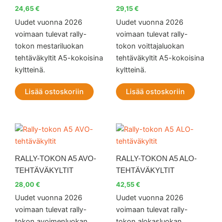
24,65
€
29,15
€
Uudet vuonna 2026
Uudet vuonna 2026
voimaan tulevat rally-
voimaan tulevat rally-
tokon mestariluokan
tokon voittajaluokan
tehtäväkyltit A5-kokoisina
tehtäväkyltit A5-kokoisina
kyltteinä.
kyltteinä.
Lisää ostoskoriin
Lisää ostoskoriin
RALLY-TOKON A5 AVO-
RALLY-TOKON A5 ALO-
TEHTÄVÄKYLTIT
TEHTÄVÄKYLTIT
28,00
€
42,55
€
Uudet vuonna 2026
Uudet vuonna 2026
voimaan tulevat rally-
voimaan tulevat rally-
tokon avoimenluokan
tokon alokasluokan