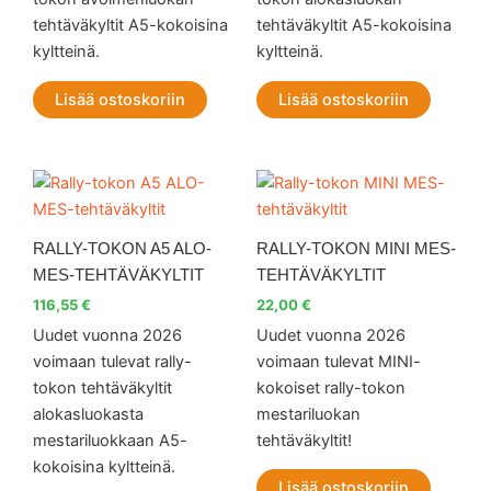
tehtäväkyltit A5-kokoisina
tehtäväkyltit A5-kokoisina
kyltteinä.
kyltteinä.
Lisää ostoskoriin
Lisää ostoskoriin
RALLY-TOKON A5 ALO-
RALLY-TOKON MINI MES-
MES-TEHTÄVÄKYLTIT
TEHTÄVÄKYLTIT
116,55
€
22,00
€
Uudet vuonna 2026
Uudet vuonna 2026
voimaan tulevat rally-
voimaan tulevat MINI-
tokon tehtäväkyltit
kokoiset rally-tokon
alokasluokasta
mestariluokan
mestariluokkaan A5-
tehtäväkyltit!
kokoisina kyltteinä.
Lisää ostoskoriin