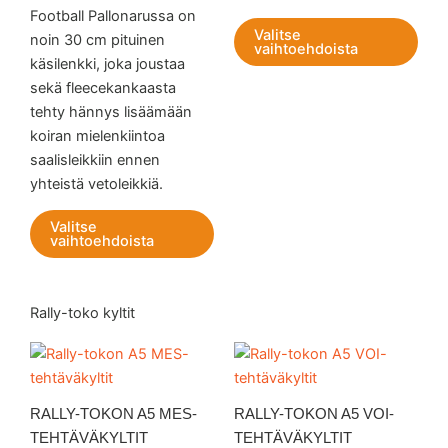
Football Pallonarussa on
sivulla.
sivul
Valitse
noin 30 cm pituinen
vaihtoehdoista
käsilenkki, joka joustaa
sekä fleecekankaasta
tehty hännys lisäämään
koiran mielenkiintoa
saalisleikkiin ennen
yhteistä vetoleikkiä.
Valitse
vaihtoehdoista
Rally-toko kyltit
RALLY-TOKON A5 MES-
RALLY-TOKON A5 VOI-
TEHTÄVÄKYLTIT
TEHTÄVÄKYLTIT