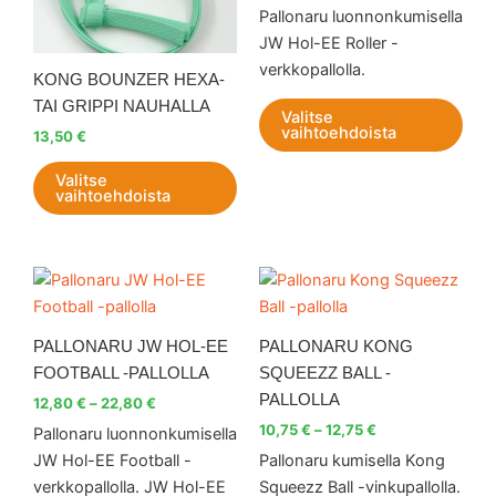
Pallonaru luonnonkumisella
tehdä
teh
JW Hol-EE Roller -
valinnat
vali
verkkopallolla.
tuotteen
tuot
KONG BOUNZER HEXA-
sivulla.
sivul
TAI GRIPPI NAUHALLA
Valitse
vaihtoehdoista
13,50
€
Valitse
vaihtoehdoista
Hintaluokka:
Hintaluokka:
Tällä
Tällä
12,80 €
10,75 €
tuotteella
tuott
-
-
22,80 €
on
12,75 €
on
PALLONARU JW HOL-EE
PALLONARU KONG
useampi
use
FOOTBALL -PALLOLLA
SQUEEZZ BALL -
muunnelma.
muu
PALLOLLA
12,80
€
–
22,80
€
Voit
Voit
10,75
€
–
12,75
€
Pallonaru luonnonkumisella
tehdä
teh
JW Hol-EE Football -
Pallonaru kumisella Kong
valinnat
vali
verkkopallolla. JW Hol-EE
Squeezz Ball -vinkupallolla.
tuotteen
tuot