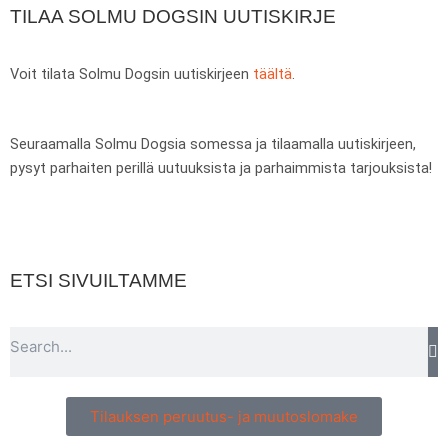
TILAA SOLMU DOGSIN UUTISKIRJE
e
t
t
t
b
a
s
o
o
g
a
k
Voit tilata Solmu Dogsin uutiskirjeen
täältä
.
o
r
p
k
a
p
m
Seuraamalla Solmu Dogsia somessa ja tilaamalla uutiskirjeen,
pysyt parhaiten perillä uutuuksista ja parhaimmista tarjouksista!
ETSI SIVUILTAMME
Search
Tilauksen peruutus- ja muutoslomake