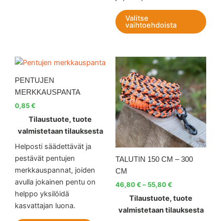
Valitse
vaihtoehdoista
Hintaluokka:
Tällä
46,80 €
tuott
-
PENTUJEN
55,80 €
on
MERKKAUSPANTA
use
0,85
€
muu
Tilaustuote, tuote
Voit
valmistetaan tilauksesta
teh
vali
Helposti säädettävät ja
tuot
pestävät pentujen
TALUTIN 150 CM – 300
sivul
merkkauspannat, joiden
CM
avulla jokainen pentu on
46,80
€
–
55,80
€
helppo yksilöidä
Tilaustuote, tuote
kasvattajan luona.
valmistetaan tilauksesta