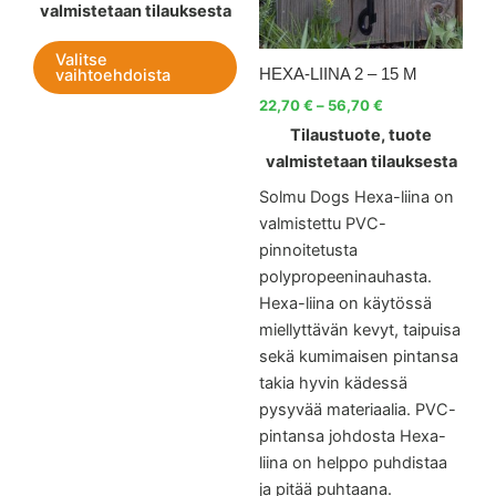
valmistetaan tilauksesta
tehdä
teh
valinnat
vali
Valitse
tuotteen
tuot
vaihtoehdoista
HEXA-LIINA 2 – 15 M
sivulla.
sivul
22,70
€
–
56,70
€
Tilaustuote, tuote
valmistetaan tilauksesta
Solmu Dogs Hexa-liina on
valmistettu PVC-
pinnoitetusta
polypropeeninauhasta.
Hexa-liina on käytössä
miellyttävän kevyt, taipuisa
sekä kumimaisen pintansa
takia hyvin kädessä
pysyvää materiaalia. PVC-
pintansa johdosta Hexa-
liina on helppo puhdistaa
ja pitää puhtaana.