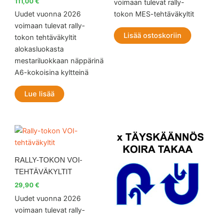
111,00
€
voimaan tulevat rally-
Uudet vuonna 2026
tokon MES-tehtäväkyltit
voimaan tulevat rally-
Lisää ostoskoriin
tokon tehtäväkyltit
alokasluokasta
mestariluokkaan näppärinä
A6-kokoisina kyltteinä
Lue lisää
RALLY-TOKON VOI-
TEHTÄVÄKYLTIT
29,90
€
Uudet vuonna 2026
voimaan tulevat rally-