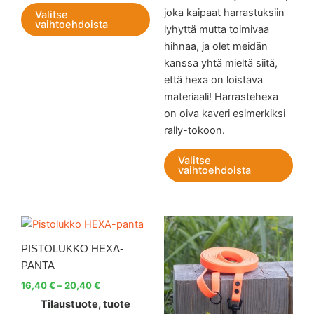
joka kaipaat harrastuksiin
Valitse
vaihtoehdoista
lyhyttä mutta toimivaa
hihnaa, ja olet meidän
kanssa yhtä mieltä siitä,
että hexa on loistava
materiaali! Harrastehexa
on oiva kaveri esimerkiksi
rally-tokoon.
Valitse
vaihtoehdoista
Hintaluokka:
Hintaluokka:
Tällä
Tällä
16,40 €
22,70 €
tuotteella
tuott
-
-
PISTOLUKKO HEXA-
20,40 €
on
56,70 €
on
PANTA
useampi
use
16,40
€
–
20,40
€
muunnelma.
muu
Tilaustuote, tuote
Voit
Voit