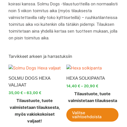
koirasi kanssa. Solmu Dogs -tilaustuotteilla on normaalisti
noin 5 viikon toimitus aika (myös tilauksesta
valmistettavilla rally-toko kylttiseteillä) – ruuhkatilanteissa
toimitus aika voi kuitenkin olla tätäkin pidempi. Tilauksen
toimitetaan aina yhdellä kertaa sen tuotteen mukaan, jolla
on pisin toimitus aika.
Tarvikkeet arkeen ja harrastuksiin
Hintaluokka:
Hintaluokka:
Tällä
Tällä
35,00 €
14,40 €
tuotteella
tuott
-
-
SOLMU DOGS HEXA
HEXA SOLKIPANTA
63,00 €
on
20,90 €
on
VALJAAT
14,40
€
–
20,90
€
useampi
use
35,00
€
–
63,00
€
Tilaustuote, tuote
muunnelma.
muu
Tilaustuote, tuote
valmistetaan tilauksesta
Voit
Voit
valmistetaan tilauksesta,
tehdä
teh
Valitse
myös vakiokokoiset
valinnat
vali
vaihtoehdoista
valjaat!
tuotteen
tuot