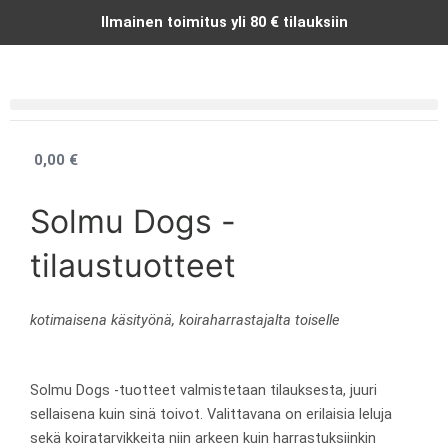
Siirry
Ilmainen toimitus yli 80 € tilauksiin
sisältöön
0,00
€
Cart
Solmu Dogs -
tilaustuotteet
kotimaisena käsityönä, koiraharrastajalta toiselle
Solmu Dogs -tuotteet valmistetaan tilauksesta, juuri
sellaisena kuin sinä toivot. Valittavana on erilaisia leluja
sekä koiratarvikkeita niin arkeen kuin harrastuksiinkin