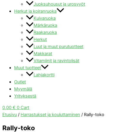
Juoksuhousut ja urosvyöt
Herkut ja koiranruoka
Kuivaruoka
Märkäruoka
Raakaruoka
Herkut
Luut ja muut purutuotteet
Makkarat
Vitamiinit ja ravintolisät
Muut tuotteet
Lahjakortti
Outlet
Myymälä
Yrityksestä
0,00
€
0
Cart
Etusivu
/
Harrastukset ja kouluttaminen
/ Rally-toko
Rally-toko