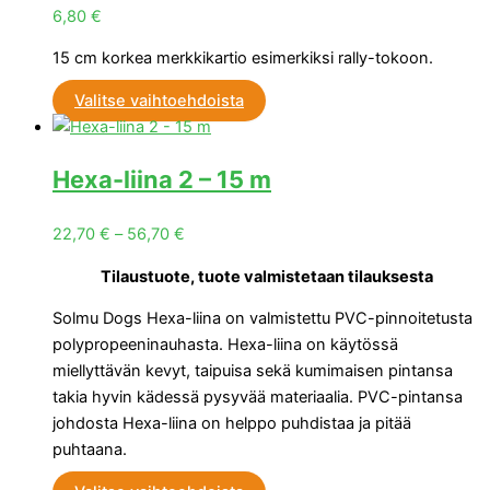
6,80
€
15 cm korkea merkkikartio esimerkiksi rally-tokoon.
Valitse vaihtoehdoista
Hexa-liina 2 – 15 m
22,70
€
–
56,70
€
Tilaustuote, tuote valmistetaan tilauksesta
Solmu Dogs Hexa-liina on valmistettu PVC-pinnoitetusta
polypropeeninauhasta. Hexa-liina on käytössä
miellyttävän kevyt, taipuisa sekä kumimaisen pintansa
takia hyvin kädessä pysyvää materiaalia. PVC-pintansa
johdosta Hexa-liina on helppo puhdistaa ja pitää
puhtaana.