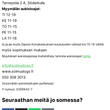
Terveystie 2 A, Söderkulla
Myymälän aukioloajat:
TI 12-19
KE 11-19
TO 11-15
PE 11-15
LA 11-16
to ja pe myös Sipoon Koirakeskuksen koulutusten välissä klo 15-19 välillä
myös sopimuksen mukaan
Muutokset aukioloajoissa mahdollisia, tarkista aukioloajat
täältä
.
info@solmudogs.fi
www.solmudogs.fi
050 308 3013
(myymälän aukioloaikojen puitteissa)
Y-tunnus: 3359942-7
Seuraathan meitä jo somessa?