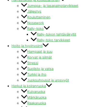
Jumppa- ja tasapainotarvikkeet
Jäljestys
Kouluttaminen
Nosework
Rally-toko
Rally-tokon tehtäväkyltit
Rally-toko tarvikkeet
Hoito ja hyvinvointi
Hampaat ja suu
Korvat ja silmät
Stressi
Suolisto ja vatsa
Turkki ja iho
Juoksuhousut ja urosvyöt
Herkut ja koiranruoka
Kuivaruoka
Märkäruoka
Raakaruoka