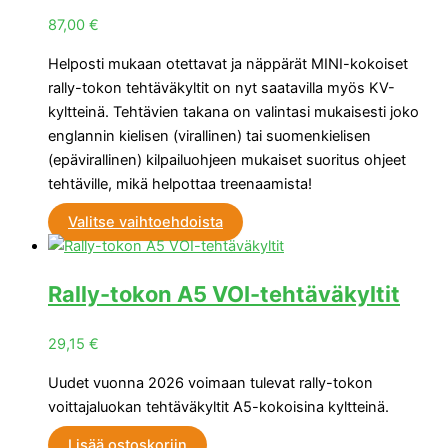
87,00
€
Helposti mukaan otettavat ja näppärät MINI-kokoiset
rally-tokon tehtäväkyltit on nyt saatavilla myös KV-
kyltteinä. Tehtävien takana on valintasi mukaisesti joko
englannin kielisen (virallinen) tai suomenkielisen
(epävirallinen) kilpailuohjeen mukaiset suoritus ohjeet
tehtäville, mikä helpottaa treenaamista!
Valitse vaihtoehdoista
Rally-tokon A5 VOI-tehtäväkyltit
29,15
€
Uudet vuonna 2026 voimaan tulevat rally-tokon
voittajaluokan tehtäväkyltit A5-kokoisina kyltteinä.
Lisää ostoskoriin