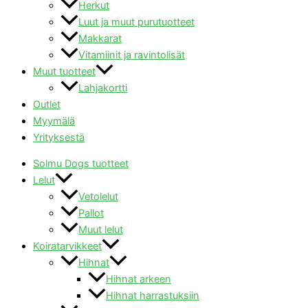
Herkut
Luut ja muut purutuotteet
Makkarat
Vitamiinit ja ravintolisät
Muut tuotteet
Lahjakortti
Outlet
Myymälä
Yrityksestä
Solmu Dogs tuotteet
Lelut
Vetolelut
Pallot
Muut lelut
Koiratarvikkeet
Hihnat
Hihnat arkeen
Hihnat harrastuksiin