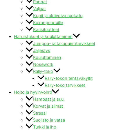
Pannat
Valjaat
Kupit ja aktivoiva ruokailu
Koiranpennuille
Kausituotteet
Harrastukset ja kouluttaminen
Jumppa- ja tasapainotarvikkeet
Jäljestys
Kouluttaminen
Nosework
Rally-toko
Rally-tokon tehtäväkyltit
Rally-toko tarvikkeet
Hoito ja hyvinvointi
Hampaat ja suu
Korvat ja silmät
Stressi
Suolisto ja vatsa
Turkki ja iho