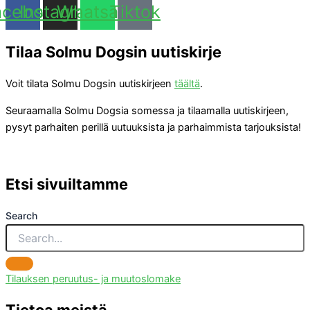
acebook
Instagram
Whatsapp
Tiktok
Tilaa Solmu Dogsin uutiskirje
Voit tilata Solmu Dogsin uutiskirjeen
täältä
.
Seuraamalla Solmu Dogsia somessa ja tilaamalla uutiskirjeen,
pysyt parhaiten perillä uutuuksista ja parhaimmista tarjouksista!
Etsi sivuiltamme
Search
Tilauksen peruutus- ja muutoslomake
Tietoa meistä