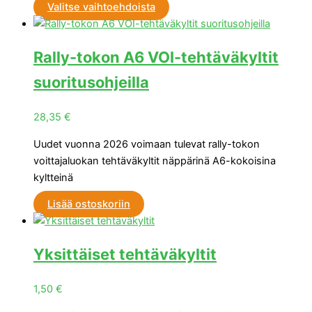
Valitse vaihtoehdoista
Rally-tokon A6 VOI-tehtäväkyltit
suoritusohjeilla
28,35
€
Uudet vuonna 2026 voimaan tulevat rally-tokon
voittajaluokan tehtäväkyltit näppärinä A6-kokoisina
kyltteinä
Lisää ostoskoriin
Yksittäiset tehtäväkyltit
1,50
€