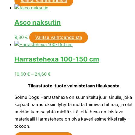
Valitse vaihtoehdoista
Asco naksutin
9,80
€
Valitse vaihtoehdoista
Harrastehexa 100-150 cm
16,60
€
–
24,60
€
Tilaustuote, tuote valmistetaan tilauksesta
Solmu Dogs Harrastehexa on suunniteltu juuri sinulle, joka
kaipaat harrastuksiin lyhyttä mutta toimivaa hihnaa, ja olet
meidän kanssa yhtä mieltä siitä, että hexa on loistava
materiaali! Harrastehexa on oiva kaveri esimerkiksi rally-
tokoon.