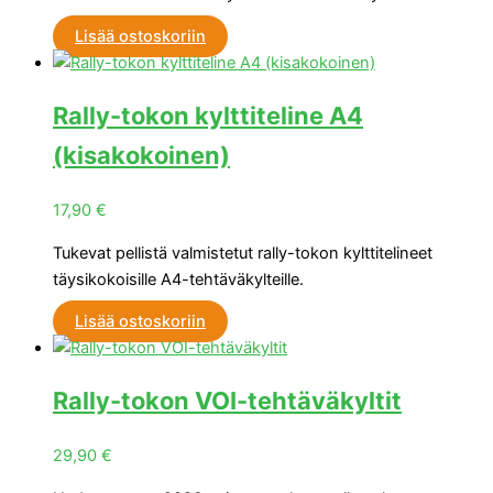
Lisää ostoskoriin
Rally-tokon kylttiteline A4
(kisakokoinen)
17,90
€
Tukevat pellistä valmistetut rally-tokon kylttitelineet
täysikokoisille A4-tehtäväkylteille.
Lisää ostoskoriin
Rally-tokon VOI-tehtäväkyltit
29,90
€