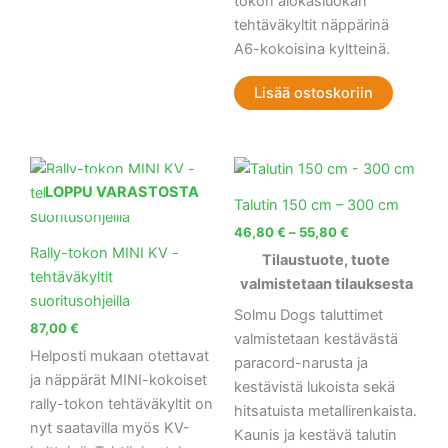
tokon alokasluokan
tehtäväkyltit näppärinä
A6-kokoisina kyltteinä.
Lisää ostoskoriin
Hintaluokka:
Tällä
Tällä
46,80 €
tuotteella
tuott
LOPPU VARASTOSTA
-
Talutin 150 cm – 300 cm
on
55,80 €
on
46,80
€
–
55,80
€
useampi
use
Rally-tokon MINI KV -
Tilaustuote, tuote
muunnelma.
muu
tehtäväkyltit
valmistetaan tilauksesta
Voit
Voit
suoritusohjeilla
tehdä
teh
Solmu Dogs taluttimet
87,00
€
valinnat
vali
valmistetaan kestävästä
Helposti mukaan otettavat
tuotteen
tuot
paracord-narusta ja
ja näppärät MINI-kokoiset
sivulla.
sivul
kestävistä lukoista sekä
rally-tokon tehtäväkyltit on
hitsatuista metallirenkaista.
nyt saatavilla myös KV-
Kaunis ja kestävä talutin