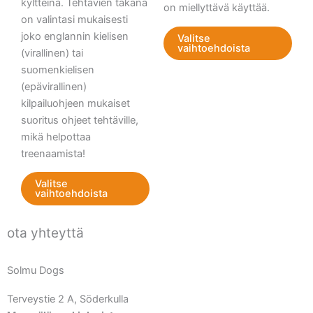
kyltteinä. Tehtävien takana
on miellyttävä käyttää.
on valintasi mukaisesti
joko englannin kielisen
Valitse
vaihtoehdoista
(virallinen) tai
suomenkielisen
(epävirallinen)
kilpailuohjeen mukaiset
suoritus ohjeet tehtäville,
mikä helpottaa
treenaamista!
Valitse
vaihtoehdoista
ota yhteyttä
Solmu Dogs
Terveystie 2 A, Söderkulla