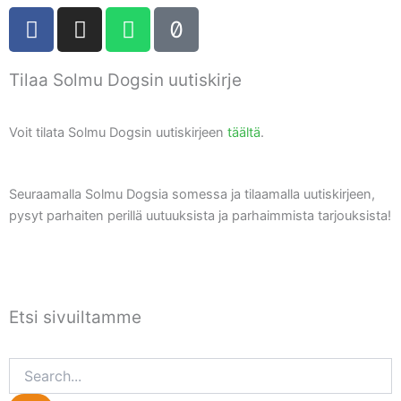
F
I
W
T
a
n
h
i
c
s
a
k
Tilaa Solmu Dogsin uutiskirje
e
t
t
t
b
a
s
o
o
g
a
k
Voit tilata Solmu Dogsin uutiskirjeen
täältä
.
o
r
p
k
a
p
m
Seuraamalla Solmu Dogsia somessa ja tilaamalla uutiskirjeen,
pysyt parhaiten perillä uutuuksista ja parhaimmista tarjouksista!
Etsi sivuiltamme
Search