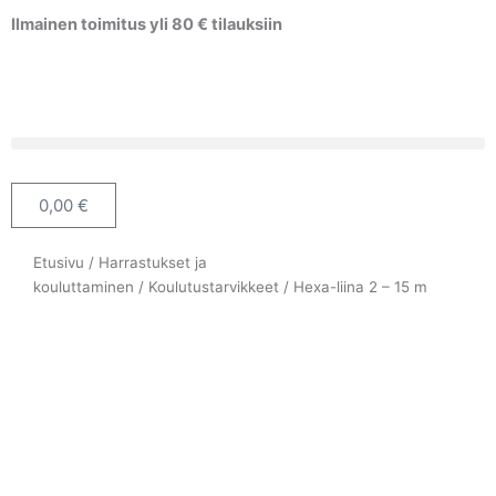
Siirry
Ilmainen toimitus yli 80 € tilauksiin
sisältöön
0,00
€
Cart
Etusivu
/
Harrastukset ja
kouluttaminen
/
Koulutustarvikkeet
/ Hexa-liina 2 – 15 m