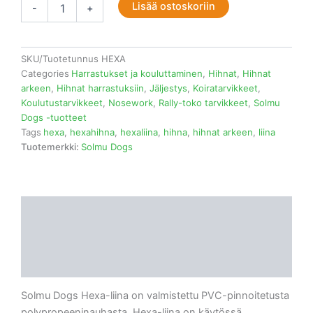
Lisää ostoskoriin
-
+
SKU/Tuotetunnus
HEXA
Categories
Harrastukset ja kouluttaminen
,
Hihnat
,
Hihnat
arkeen
,
Hihnat harrastuksiin
,
Jäljestys
,
Koiratarvikkeet
,
Koulutustarvikkeet
,
Nosework
,
Rally-toko tarvikkeet
,
Solmu
Dogs -tuotteet
Tags
hexa
,
hexahihna
,
hexaliina
,
hihna
,
hihnat arkeen
,
liina
Tuotemerkki:
Solmu Dogs
Kuvaus
Lisätiedot
Arviot (0)
Solmu Dogs Hexa-liina on valmistettu PVC-pinnoitetusta
polypropeeninauhasta. Hexa-liina on käytössä