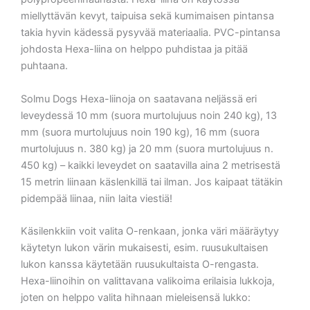
miellyttävän kevyt, taipuisa sekä kumimaisen pintansa
takia hyvin kädessä pysyvää materiaalia. PVC-pintansa
johdosta Hexa-liina on helppo puhdistaa ja pitää
puhtaana.
Solmu Dogs Hexa-liinoja on saatavana neljässä eri
leveydessä 10 mm (suora murtolujuus noin 240 kg), 13
mm (suora murtolujuus noin 190 kg), 16 mm (suora
murtolujuus n. 380 kg) ja 20 mm (suora murtolujuus n.
450 kg) – kaikki leveydet on saatavilla aina 2 metrisestä
15 metrin liinaan käslenkillä tai ilman. Jos kaipaat tätäkin
pidempää liinaa, niin laita viestiä!
Käsilenkkiin voit valita O-renkaan, jonka väri määräytyy
käytetyn lukon värin mukaisesti, esim. ruusukultaisen
lukon kanssa käytetään ruusukultaista O-rengasta.
Hexa-liinoihin on valittavana valikoima erilaisia lukkoja,
joten on helppo valita hihnaan mieleisensä lukko: