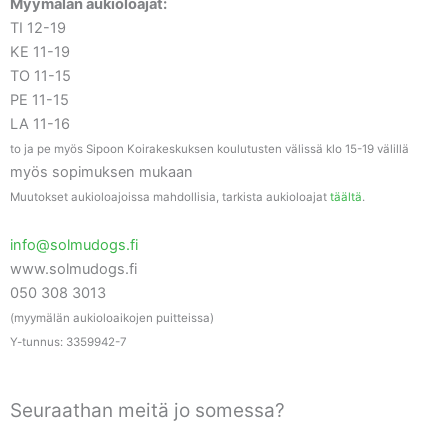
Myymälän aukioloajat:
TI 12-19
KE 11-19
TO 11-15
PE 11-15
LA 11-16
to ja pe myös Sipoon Koirakeskuksen koulutusten välissä klo 15-19 välillä
myös sopimuksen mukaan
Muutokset aukioloajoissa mahdollisia, tarkista aukioloajat
täältä
.
info@solmudogs.fi
www.solmudogs.fi
050 308 3013
(myymälän aukioloaikojen puitteissa)
Y-tunnus: 3359942-7
Seuraathan meitä jo somessa?