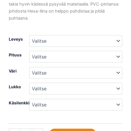
takia hyvin kädessä pysyvää materiaalia. PVC-pintansa
johdosta Hexa-liina on helppo puhdistaa ja pitää
puhtaana.
Hexa-
Leveys
liina
2
Pituus
-
15
m
Väri
määrä
Lukko
Käsilenkki