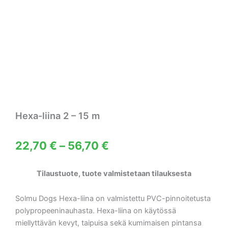
Hexa-liina 2 – 15 m
Hintaluokka:
22,70
€
–
56,70
€
22,70 €
Tilaustuote, tuote valmistetaan tilauksesta
-
56,70 €
Solmu Dogs Hexa-liina on valmistettu PVC-pinnoitetusta
polypropeeninauhasta. Hexa-liina on käytössä
miellyttävän kevyt, taipuisa sekä kumimaisen pintansa