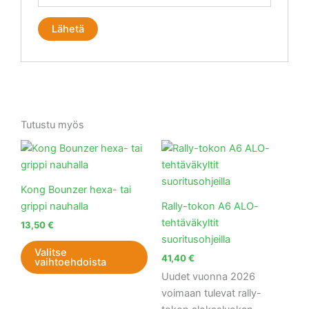
Tutustu myös
Tällä
tuotteella
on
Kong Bounzer hexa- tai
useampi
grippi nauhalla
Rally-tokon A6 ALO-
muunnelma.
tehtäväkyltit
13,50
€
Voit
suoritusohjeilla
tehdä
Valitse
41,40
€
vaihtoehdoista
valinnat
Uudet vuonna 2026
tuotteen
voimaan tulevat rally-
sivulla.