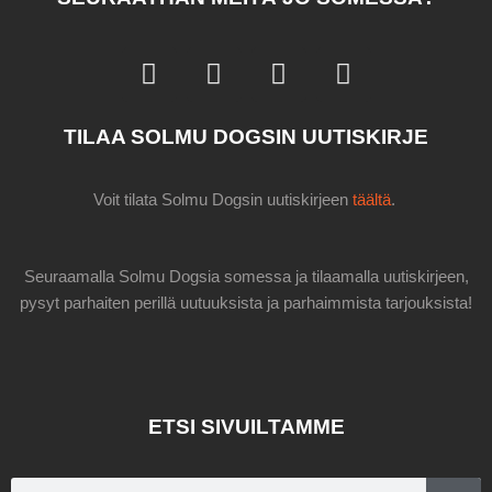
F
I
W
T
a
n
h
i
c
s
a
k
TILAA SOLMU DOGSIN UUTISKIRJE
e
t
t
t
b
a
s
o
o
g
a
k
Voit tilata Solmu Dogsin uutiskirjeen
täältä
.
o
r
p
k
a
p
m
Seuraamalla Solmu Dogsia somessa ja tilaamalla uutiskirjeen,
pysyt parhaiten perillä uutuuksista ja parhaimmista tarjouksista!
ETSI SIVUILTAMME
Search