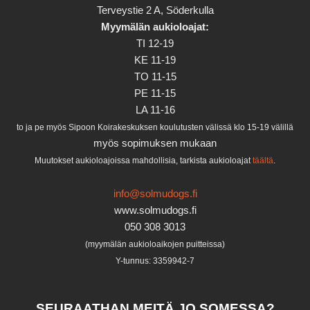
Terveystie 2 A, Söderkulla
Myymälän aukioloajat:
TI 12-19
KE 11-19
TO 11-15
PE 11-15
LA 11-16
to ja pe myös Sipoon Koirakeskuksen koulutusten välissä klo 15-19 välillä
myös sopimuksen mukaan
Muutokset aukioloajoissa mahdollisia, tarkista aukioloajat
täältä
.
info@solmudogs.fi
www.solmudogs.fi
050 308 3013
(myymälän aukioloaikojen puitteissa)
Y-tunnus: 3359942-7
SEURAATHAN MEITÄ JO SOMESSA?