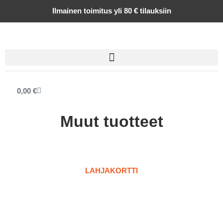
Siirry
Ilmainen toimitus yli 80 € tilauksiin
sisältöön
Cart
0,00
€
Muut tuotteet
LAHJAKORTTI