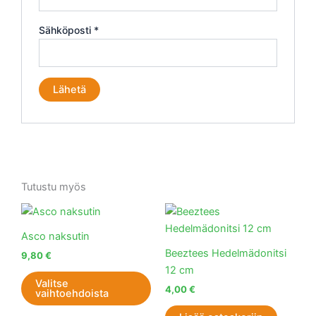
Sähköposti
*
Tutustu myös
Tällä
tuotteella
Asco naksutin
on
Beeztees Hedelmädonitsi
9,80
€
useampi
12 cm
muunnelma.
Valitse
4,00
€
vaihtoehdoista
Voit
tehdä