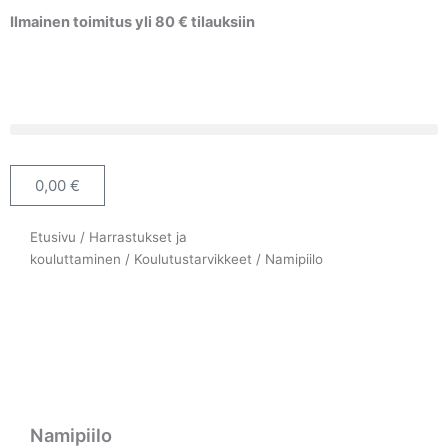
Siirry
Ilmainen toimitus yli 80 € tilauksiin
sisältöön
0,00
€
Cart
Etusivu
/
Harrastukset ja
kouluttaminen
/
Koulutustarvikkeet
/ Namipiilo
Namipiilo