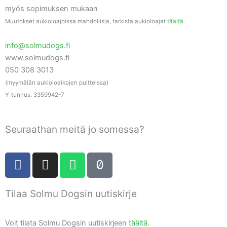
myös sopimuksen mukaan
Muutokset aukioloajoissa mahdollisia, tarkista aukioloajat
täältä
.
info@solmudogs.fi
www.solmudogs.fi
050 308 3013
(myymälän aukioloaikojen puitteissa)
Y-tunnus: 3359942-7
Seuraathan meitä jo somessa?
F
I
W
T
a
n
h
i
c
s
a
k
Tilaa Solmu Dogsin uutiskirje
e
t
t
t
b
a
s
o
o
g
a
k
Voit tilata Solmu Dogsin uutiskirjeen
täältä
.