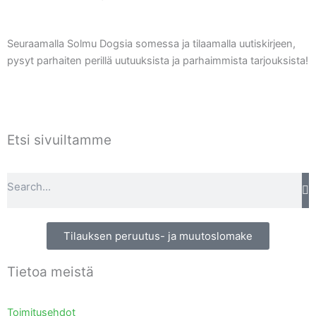
o
r
p
k
a
p
m
Seuraamalla Solmu Dogsia somessa ja tilaamalla uutiskirjeen,
pysyt parhaiten perillä uutuuksista ja parhaimmista tarjouksista!
Etsi sivuiltamme
Search
Tilauksen peruutus- ja muutoslomake
Tietoa meistä
Toimitusehdot