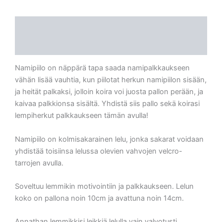
Kuvaus
Arviot (0)
Namipiilo on näppärä tapa saada namipalkkaukseen
vähän lisää vauhtia, kun piilotat herkun namipiilon sisään,
ja heität palkaksi, jolloin koira voi juosta pallon perään, ja
kaivaa palkkionsa sisältä. Yhdistä siis pallo sekä koirasi
lempiherkut palkkaukseen tämän avulla!
Namipiilo on kolmisakarainen lelu, jonka sakarat voidaan
yhdistää toisiinsa lelussa olevien vahvojen velcro-
tarrojen avulla.
Soveltuu lemmikin motivointiin ja palkkaukseen. Lelun
koko on pallona noin 10cm ja avattuna noin 14cm.
Annathan lemmikkisi leikkiä lelulla vain valvotusti.