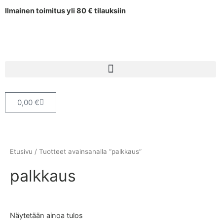
Siirry
Ilmainen toimitus yli 80 € tilauksiin
sisältöön
Cart
0,00
€
Etusivu
/ Tuotteet avainsanalla “palkkaus”
palkkaus
Näytetään ainoa tulos