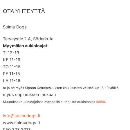
OTA YHTEYTTÄ
Solmu Dogs
Terveystie 2 A, Söderkulla
Myymälän aukioloajat:
TI 12-19
KE 11-19
TO 11-15
PE 11-15
LA 11-16
to ja pe myös Sipoon Koirakeskuksen koulutusten välissä klo 15-19 välillä
myös sopimuksen mukaan
Muutokset aukioloajoissa mahdollisia, tarkista aukioloajat
täältä
.
info@solmudogs.fi
www.solmudogs.fi
050 308 3013