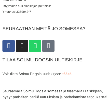
(myymälän aukioloaikojen puitteissa)
Y-tunnus: 3359942-7
SEURAATHAN MEITÄ JO SOMESSA?
F
I
W
T
a
n
h
i
c
s
a
k
TILAA SOLMU DOGSIN UUTISKIRJE
e
t
t
t
b
a
s
o
o
g
a
k
Voit tilata Solmu Dogsin uutiskirjeen
täältä
.
o
r
p
k
a
p
m
Seuraamalla Solmu Dogsia somessa ja tilaamalla uutiskirjeen,
pysyt parhaiten perillä uutuuksista ja parhaimmista tarjouksista!