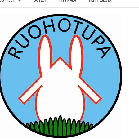
UOTTEET
OUTLET
MYYMÄLÄ
YRITYKSESTÄ