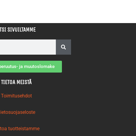
TSI SIVUILTAMME
peruutus- ja muutoslomake
TIETOA MEISTÄ
Toimitusehdot
ietosuojaseloste
etoa tuotteistamme