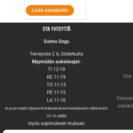
Lisää ostoskoriin
OTA YHTEYTTÄ
Solmu Dogs
Terveystie 2 A, Söderkulla
Myymälän aukioloajat:
TI 12-19
Voit
KE 11-19
TO 11-15
PE 11-15
Seuraam
LA 11-16
uutiski
to ja pe myös Sipoon Koirakeskuksen koulutusten välissä klo
15-19 välillä
myös sopimuksen mukaan
Muutokset aukioloajoissa mahdollisia, tarkista aukioloajat