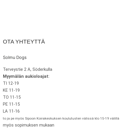
OTA YHTEYTTÄ
Solmu Dogs
Terveystie 2 A, Söderkulla
Myymälän aukioloajat:
TI 12-19
KE 11-19
TO 11-15
PE 11-15
LA 11-16
to ja pe myös Sipoon Koirakeskuksen koulutusten välissä klo 15-19 välillä
myös sopimuksen mukaan