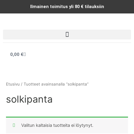
Siirry
Ilmainen toimitus yli 80 € tilauksiin
sisältöön
Cart
0,00
€
Etusivu
/ Tuotteet avainsanalla “solkipanta”
solkipanta
Valitun kaltaisia tuotteita ei löytynyt.