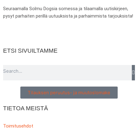
k
a
p
m
Seuraamalla Solmu Dogsia somessa ja tilaamalla uutiskirjeen,
pysyt parhaiten perillä uutuuksista ja parhaimmista tarjouksista!
ETSI SIVUILTAMME
Search
Tilauksen peruutus- ja muutoslomake
TIETOA MEISTÄ
Toimitusehdot