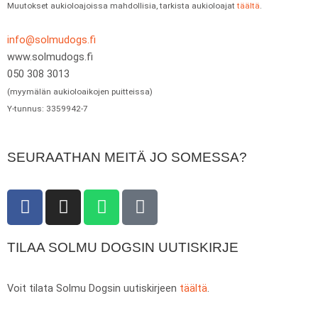
Muutokset aukioloajoissa mahdollisia, tarkista aukioloajat
täältä
.
info@solmudogs.fi
www.solmudogs.fi
050 308 3013
(myymälän aukioloaikojen puitteissa)
Y-tunnus: 3359942-7
SEURAATHAN MEITÄ JO SOMESSA?
F
I
W
T
a
n
h
i
c
s
a
k
TILAA SOLMU DOGSIN UUTISKIRJE
e
t
t
t
b
a
s
o
o
g
a
k
Voit tilata Solmu Dogsin uutiskirjeen
täältä
.
o
r
p