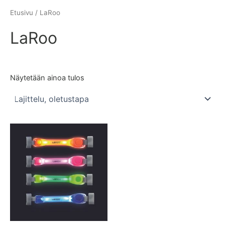
Etusivu
/ LaRoo
LaRoo
Näytetään ainoa tulos
Tällä
tuotteella
on
useampi
muunnelma.
Voit
tehdä
valinnat