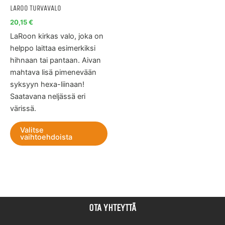
tuotteen
LAROO TURVAVALO
sivulla.
20,15
€
LaRoon kirkas valo, joka on
helppo laittaa esimerkiksi
hihnaan tai pantaan. Aivan
mahtava lisä pimenevään
syksyyn hexa-liinaan!
Saatavana neljässä eri
värissä.
Valitse
vaihtoehdoista
OTA YHTEYTTÄ