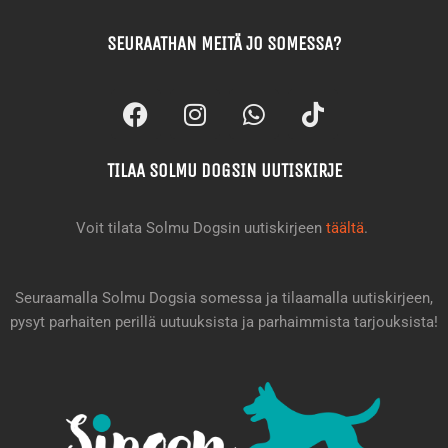
SEURAATHAN MEITÄ JO SOMESSA?
F
I
W
T
a
n
h
i
c
s
a
k
TILAA SOLMU DOGSIN UUTISKIRJE
e
t
t
t
b
a
s
o
o
g
a
k
Voit tilata Solmu Dogsin uutiskirjeen
täältä
.
o
r
p
k
a
p
m
Seuraamalla Solmu Dogsia somessa ja tilaamalla uutiskirjeen,
pysyt parhaiten perillä uutuuksista ja parhaimmista tarjouksista!