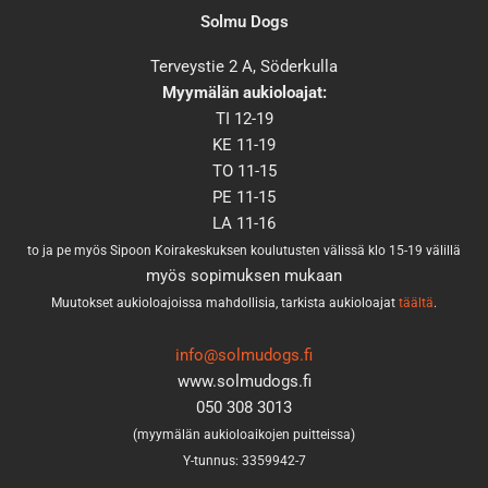
Solmu Dogs
Terveystie 2 A, Söderkulla
Myymälän aukioloajat:
TI 12-19
KE 11-19
TO 11-15
PE 11-15
LA 11-16
to ja pe myös Sipoon Koirakeskuksen koulutusten välissä klo 15-19 välillä
myös sopimuksen mukaan
Muutokset aukioloajoissa mahdollisia, tarkista aukioloajat
täältä
.
info@solmudogs.fi
www.solmudogs.fi
050 308 3013
(myymälän aukioloaikojen puitteissa)
Y-tunnus: 3359942-7