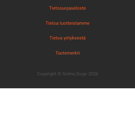
Tietosuojaseloste
Tietoa tuotteistamme
Tietoa yrityksestä
Tuotemerkit
Copyright © Solmu Dogs 2026