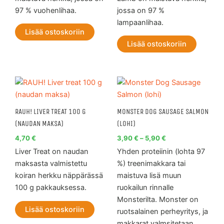
97 % vuohenlihaa.
jossa on 97 %
lampaanlihaa.
Lisää ostoskoriin
Lisää ostoskoriin
Hintaluokka:
Tällä
3,90 €
tuott
-
5,90 €
on
RAUH! LIVER TREAT 100 G
MONSTER DOG SAUSAGE SALMON
use
(NAUDAN MAKSA)
(LOHI)
muu
4,70
€
3,90
€
–
5,90
€
Voit
Liver Treat on naudan
Yhden proteiinin (lohta 97
teh
maksasta valmistettu
%) treenimakkara tai
vali
koiran herkku näppärässä
maistuva lisä muun
tuot
100 g pakkauksessa.
ruokailun rinnalle
sivul
Monsterilta. Monster on
Lisää ostoskoriin
ruotsalainen perheyritys, ja
makkarat valmsitetaan