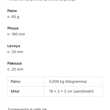
Paino
n. 60 g
Pituus
n. 180 mm
Leveys
n. 20 mm
Paksuus
n. 20 mm
Paino
0,006 kg (kilogramma)
Mitat
18 × 2 × 2 cm (senttimetri)
Tuotearvioita ei vielä ole.