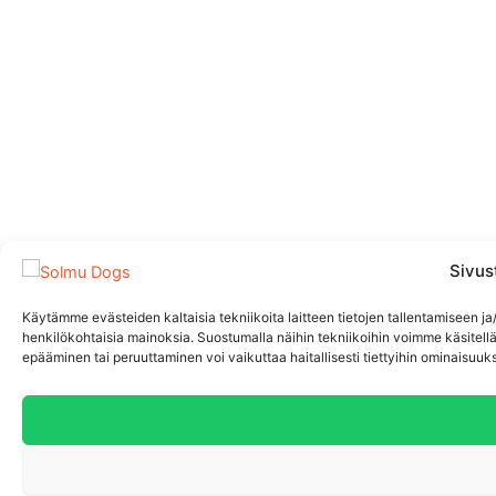
Sivus
Käytämme evästeiden kaltaisia tekniikoita laitteen tietojen tallentamisee
henkilökohtaisia mainoksia. Suostumalla näihin tekniikoihin voimme käsitellä 
epääminen tai peruuttaminen voi vaikuttaa haitallisesti tiettyihin ominaisuuksi