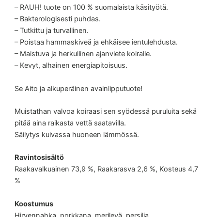
– RAUH! tuote on 100 % suomalaista käsityötä.
– Bakterologisesti puhdas.
– Tutkittu ja turvallinen.
– Poistaa hammaskiveä ja ehkäisee ientulehdusta.
– Maistuva ja herkullinen ajanviete koiralle.
– Kevyt, alhainen energiapitoisuus.
Se Aito ja alkuperäinen avainlipputuote!
Muistathan valvoa koiraasi sen syödessä puruluita sekä
pitää aina raikasta vettä saatavilla.
Säilytys kuivassa huoneen lämmössä.
Ravintosisältö
Raakavalkuainen 73,9 %, Raakarasva 2,6 %, Kosteus 4,7
%
Koostumus
Hirvennahka, porkkana, merilevä, persilja