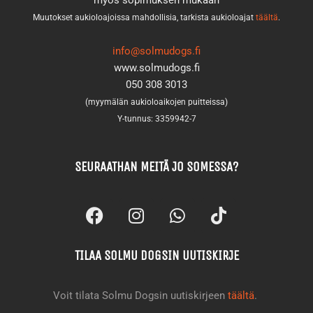
Muutokset aukioloajoissa mahdollisia, tarkista aukioloajat
täältä
.
info@solmudogs.fi
www.solmudogs.fi
050 308 3013
(myymälän aukioloaikojen puitteissa)
Y-tunnus: 3359942-7
SEURAATHAN MEITÄ JO SOMESSA?
F
I
W
T
a
n
h
i
c
s
a
k
TILAA SOLMU DOGSIN UUTISKIRJE
e
t
t
t
b
a
s
o
o
g
a
k
Voit tilata Solmu Dogsin uutiskirjeen
täältä
.
o
r
p