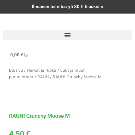
Siirry
Ilmainen toimitus yli 80 € tilauksiin
sisältöön
Cart
0,00
€
Etusivu
/
Herkut ja ruoka
/
Luut ja muut
purutuotteet
/
RAUH
/ RAUH! Crunchy Moose M
RAUH! Crunchy Moose M
4,50
€