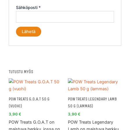
Sähköposti
*
TUTUSTU MYÖS
POW TREATS G.O.A.T 50 G
POW TREATS LEGENDARY LAMB
(VUOHI)
50 G (LAMMAS)
3,90
€
3,90
€
POW Treats G.O.A.T on
POW Treats Legendary
maistuva herkku, jossa on
Lamb on maistuva herkku,