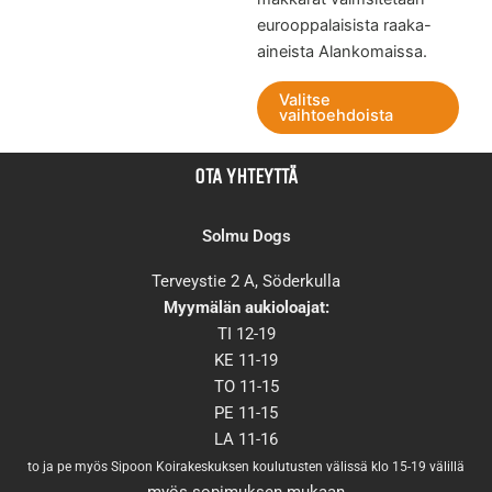
eurooppalaisista raaka-
aineista Alankomaissa.
Valitse
vaihtoehdoista
OTA YHTEYTTÄ
Solmu Dogs
Terveystie 2 A, Söderkulla
Myymälän aukioloajat:
TI 12-19
KE 11-19
TO 11-15
PE 11-15
LA 11-16
to ja pe myös Sipoon Koirakeskuksen koulutusten välissä klo 15-19 välillä
myös sopimuksen mukaan