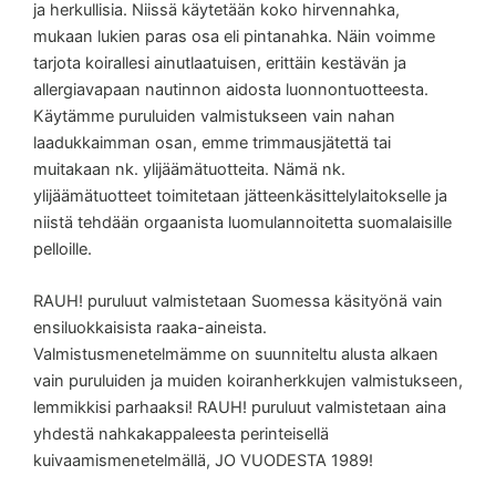
ja herkullisia. Niissä käytetään koko hirvennahka,
mukaan lukien paras osa eli pintanahka. Näin voimme
tarjota koirallesi ainutlaatuisen, erittäin kestävän ja
allergiavapaan nautinnon aidosta luonnontuotteesta.
Käytämme puruluiden valmistukseen vain nahan
laadukkaimman osan, emme trimmausjätettä tai
muitakaan nk. ylijäämätuotteita. Nämä nk.
ylijäämätuotteet toimitetaan jätteenkäsittelylaitokselle ja
niistä tehdään orgaanista luomulannoitetta suomalaisille
pelloille.
RAUH! puruluut valmistetaan Suomessa käsityönä vain
ensiluokkaisista raaka-aineista.
Valmistusmenetelmämme on suunniteltu alusta alkaen
vain puruluiden ja muiden koiranherkkujen valmistukseen,
lemmikkisi parhaaksi! RAUH! puruluut valmistetaan aina
yhdestä nahkakappaleesta perinteisellä
kuivaamismenetelmällä, JO VUODESTA 1989!