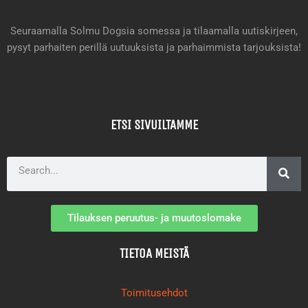
k
a
p
m
Seuraamalla Solmu Dogsia somessa ja tilaamalla uutiskirjeen,
pysyt parhaiten perillä uutuuksista ja parhaimmista tarjouksista!
ETSI SIVUILTAMME
Search
Tilauksen peruutus- ja muutoslomake
TIETOA MEISTÄ
Toimitusehdot