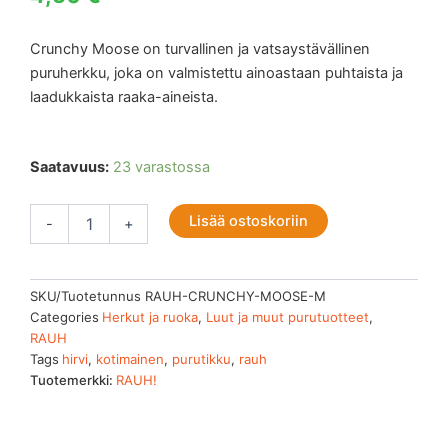
Crunchy Moose on turvallinen ja vatsaystävällinen
puruherkku, joka on valmistettu ainoastaan puhtaista ja
laadukkaista raaka-aineista.
RAUH!
Saatavuus:
23 varastossa
Crunchy
Moose
Lisää ostoskoriin
M
-
+
määrä
SKU/Tuotetunnus
RAUH-CRUNCHY-MOOSE-M
Categories
Herkut ja ruoka
,
Luut ja muut purutuotteet
,
RAUH
Tags
hirvi
,
kotimainen
,
purutikku
,
rauh
Tuotemerkki:
RAUH!