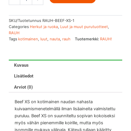
SKU/Tuotetunnus
RAUH-BEEF-XS-1
Categories
Herkut ja ruoka
,
Luut ja muut purutuotteet
,
RAUH
Tags
kotimainen
,
luut
,
nauta
,
rauh
Tuotemerkki:
RAUH!
Kuvaus
Lisätiedot
Arviot (0)
Beef XS on kotimainen naudan nahasta
kuivaamismenetelmällä ilman lisäaineita valmistettu
puruluu. Beef XS on suunniteltu sopivan kokoiseksi
myös vähän pienemmille koirille, mutta myös
isommille mukava välipala. Kätevä rullaan kääritty