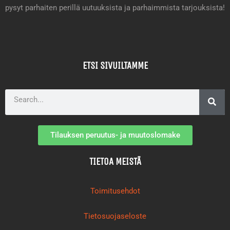
pysyt parhaiten perillä uutuuksista ja parhaimmista tarjouksista!
ETSI SIVUILTAMME
Search
Tilauksen peruutus- ja muutoslomake
TIETOA MEISTÄ
Toimitusehdot
Tietosuojaseloste