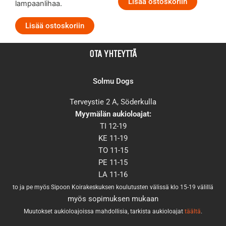
Lisää ostoskoriin
lampaanlihaa.
Lisää ostoskoriin
OTA YHTEYTTÄ
Solmu Dogs
Terveystie 2 A, Söderkulla
Myymälän aukioloajat:
TI 12-19
KE 11-19
TO 11-15
PE 11-15
LA 11-16
to ja pe myös Sipoon Koirakeskuksen koulutusten välissä klo 15-19 välillä
myös sopimuksen mukaan
Muutokset aukioloajoissa mahdollisia, tarkista aukioloajat
täältä
.