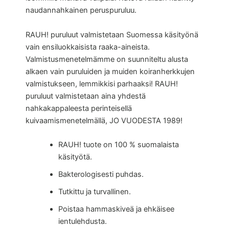
naudannahkainen peruspuruluu.
RAUH! puruluut valmistetaan Suomessa käsityönä
vain ensiluokkaisista raaka-aineista.
Valmistusmenetelmämme on suunniteltu alusta
alkaen vain puruluiden ja muiden koiranherkkujen
valmistukseen, lemmikkisi parhaaksi! RAUH!
puruluut valmistetaan aina yhdestä
nahkakappaleesta perinteisellä
kuivaamismenetelmällä, JO VUODESTA 1989!
RAUH! tuote on 100 % suomalaista
käsityötä.
Bakterologisesti puhdas.
Tutkittu ja turvallinen.
Poistaa hammaskiveä ja ehkäisee
ientulehdusta.