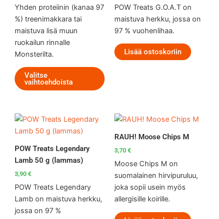
Yhden proteiinin (kanaa 97
POW Treats G.O.A.T on
%) treenimakkara tai
maistuva herkku, jossa on
maistuva lisä muun
97 % vuohenlihaa.
ruokailun rinnalle
Lisää ostoskoriin
Monsterilta.
Valitse
vaihtoehdoista
RAUH! Moose Chips M
POW Treats Legendary
3,70
€
Lamb 50 g (lammas)
Moose Chips M on
3,90
€
suomalainen hirvipuruluu,
POW Treats Legendary
joka sopii usein myös
Lamb on maistuva herkku,
allergisille koirille.
jossa on 97 %