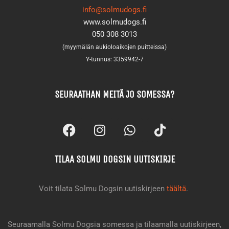
info@solmudogs.fi
www.solmudogs.fi
050 308 3013
(myymälän aukioloaikojen puitteissa)
Y-tunnus: 3359942-7
SEURAATHAN MEITÄ JO SOMESSA?
F
I
W
T
a
n
h
i
c
s
a
k
TILAA SOLMU DOGSIN UUTISKIRJE
e
t
t
t
b
a
s
o
o
g
a
k
Voit tilata Solmu Dogsin uutiskirjeen
täältä
.
o
r
p
k
a
p
m
Seuraamalla Solmu Dogsia somessa ja tilaamalla uutiskirjeen,