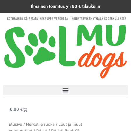
Siirry
Ilmainen toimitus yli 80 € tilauksiin
sisältöön
Cart
0,00
€
Etusivu
/
Herkut ja ruoka
/
Luut ja muut
purutuotteet
/
RAUH
/ RAUH! Beef XS