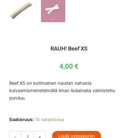
RAUH! Beef XS
4,00
€
Beef XS on kotimainen naudan nahasta
kuivaamismenetelmällä ilman lisäaineita valmistettu
puruluu.
RAUH!
Saatavuus:
15 varastossa
Beef
XS
Lisää ostoskoriin
määrä
-
+