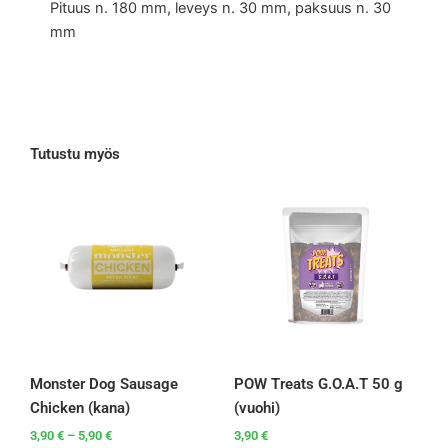
Pituus n. 180 mm, leveys n. 30 mm, paksuus n. 30
mm
Tutustu myös
Hintaluokka:
Tällä
3,90 €
tuotteella
-
on
5,90 €
useampi
muunnelma.
Voit
tehdä
valinnat
tuotteen
Monster Dog Sausage
POW Treats G.O.A.T 50 g
sivulla.
Chicken (kana)
(vuohi)
3,90
€
–
5,90
€
3,90
€