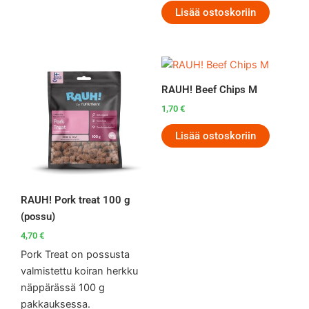
Lisää ostoskoriin
RAUH! Beef Chips M
1,70
€
Lisää ostoskoriin
RAUH! Pork treat 100 g
(possu)
4,70
€
Pork Treat on possusta
valmistettu koiran herkku
näppärässä 100 g
pakkauksessa.