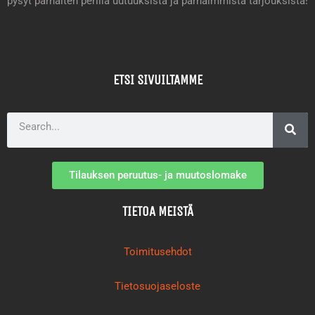
pysyt parhaiten perillä uutuuksista ja parhaimmista tarjouksista!
ETSI SIVUILTAMME
Search
Tilauksen peruutus- ja muutoslomake
TIETOA MEISTÄ
Toimitusehdot
Tietosuojaseloste