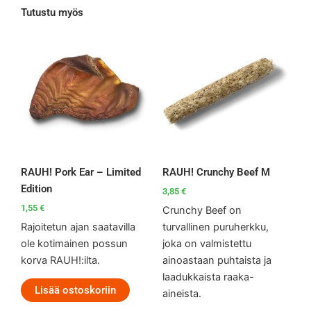
Tutustu myös
RAUH! Pork Ear – Limited
RAUH! Crunchy Beef M
Edition
3,85
€
1,55
€
Crunchy Beef on
Rajoitetun ajan saatavilla
turvallinen puruherkku,
ole kotimainen possun
joka on valmistettu
korva RAUH!:ilta.
ainoastaan puhtaista ja
laadukkaista raaka-
Lisää ostoskoriin
aineista.