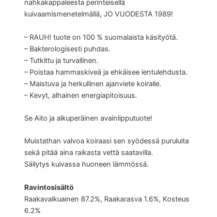
nahkakappaleesta perinteisellä
kuivaamismenetelmällä, JO VUODESTA 1989!
– RAUH! tuote on 100 % suomalaista käsityötä.
– Bakterologisesti puhdas.
– Tutkittu ja turvallinen.
– Poistaa hammaskiveä ja ehkäisee ientulehdusta.
– Maistuva ja herkullinen ajanviete koiralle.
– Kevyt, alhainen energiapitoisuus.
Se Aito ja alkuperäinen avainlipputuote!
Muistathan valvoa koiraasi sen syödessä puruluita
sekä pitää aina raikasta vettä saatavilla.
Säilytys kuivassa huoneen lämmössä.
Ravintosisältö
Raakavalkuainen 87.2%, Raakarasva 1.6%, Kosteus
6.2%