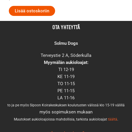
Lisää ostoskoriin
OTA YHTEYTTÄ
Solmu Dogs
Terveystie 2 A, Söderkulla
Myymälän aukioloajat:
TI 12-19
KE 11-19
TO 11-15
PE 11-15
LA 11-16
to ja pe myös Sipoon Koirakeskuksen koulutusten välissä klo 15-19 välillä
myös sopimuksen mukaan
Muutokset aukioloajoissa mahdollisia, tarkista aukioloajat
täältä
.