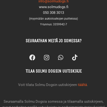
info@solmudogs.fi
www.solmudogs.fi
050 308 3013
(myymälän aukioloaikojen puitteissa)
Y-tunnus: 3359942-7
SEURAATHAN MEITÄ JO SOMESSA?
F
I
W
T
a
n
h
i
c
s
a
k
TILAA SOLMU DOGSIN UUTISKIRJE
e
t
t
t
b
a
s
o
o
g
a
k
Voit tilata Solmu Dogsin uutiskirjeen
täältä
.
o
r
p
k
a
p
m
Seuraamalla Solmu Dogsia somessa ja tilaamalla uutiskirjeen,