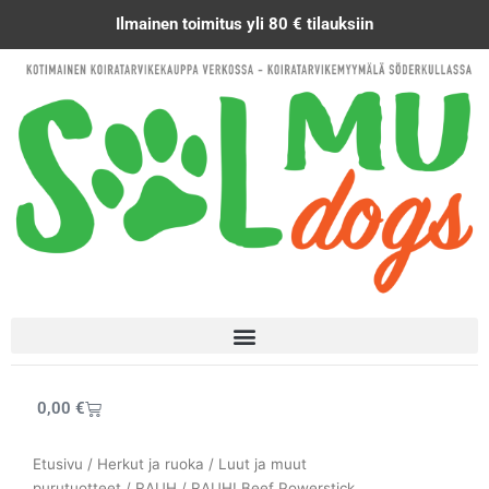
Siirry
Ilmainen toimitus yli 80 € tilauksiin
sisältöön
Cart
0,00
€
Etusivu
/
Herkut ja ruoka
/
Luut ja muut
purutuotteet
/
RAUH
/ RAUH! Beef Powerstick