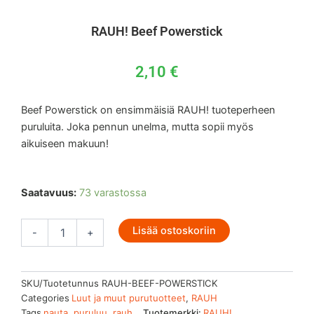
RAUH! Beef Powerstick
2,10
€
Beef Powerstick on ensimmäisiä RAUH! tuoteperheen
puruluita. Joka pennun unelma, mutta sopii myös
aikuiseen makuun!
RAUH!
Saatavuus:
73 varastossa
Beef
Powerstick
Lisää ostoskoriin
määrä
-
+
SKU/Tuotetunnus
RAUH-BEEF-POWERSTICK
Categories
Luut ja muut purutuotteet
,
RAUH
Tags
nauta
,
puruluu
,
rauh
Tuotemerkki:
RAUH!