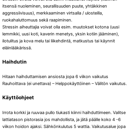
itsensä nuoleminen, seurallisuuden puute, yhtäkkinen
aggressiivisuus), merkkaaminen virtsalla / ulosteilla,
ruokahaluttomuus sekä raapiminen.
Stressin aiheuttajia voivat olla esim. muutokset kotona (uusi
lemmikki, uusi koti, kaverin menetys, yksin kotiin jääminen),
ilotulitus ja kova melu tai liikehdintä, matkustus tai käynnit
eläinlääkärissä.
Haihdutin
Hitaan haihduttamisen ansiosta jopa 6 viikon vaikutus
Rauhoittava (ei unettava) – Helppokäyttöinen – Välitön vaikutus.
Käyttöohjeet
Irrota korkki ja ruuvaa pullo tiukasti kiinni haihduttimeen. Valitse
lattiatason pistorasia jos mahdollista, ja jätä päälle koko 4 -6
viikon hoidon ajaksi. Sähkönkulutus 5 wattia. Vaikutusalue jopa