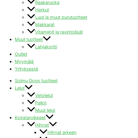
Raakaruoka
Herkut
Luut ja muut purutuotteet
Makkarat
Vitamiinit ja ravintolisät
Muut tuotteet
Lahjakortti
Outlet
Myymälä
Yrityksestä
Solmu Dogs tuotteet
Lelut
Vetolelut
Pallot
Muut lelut
Koiratarvikkeet
Hihnat
Hihnat arkeen