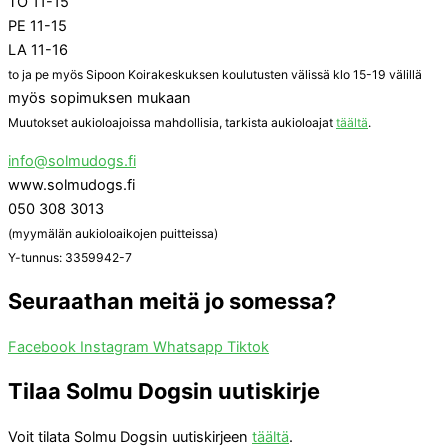
TO 11-15
PE 11-15
LA 11-16
to ja pe myös Sipoon Koirakeskuksen koulutusten välissä klo 15-19 välillä
myös sopimuksen mukaan
Muutokset aukioloajoissa mahdollisia, tarkista aukioloajat
täältä
.
info@solmudogs.fi
www.solmudogs.fi
050 308 3013
(myymälän aukioloaikojen puitteissa)
Y-tunnus: 3359942-7
Seuraathan meitä jo somessa?
Facebook
Instagram
Whatsapp
Tiktok
Tilaa Solmu Dogsin uutiskirje
Voit tilata Solmu Dogsin uutiskirjeen
täältä
.