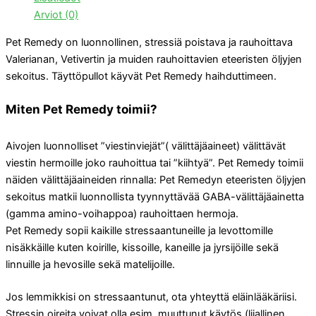
Arviot (0)
Pet Remedy on luonnollinen, stressiä poistava ja rauhoittava
Valerianan, Vetivertin ja muiden rauhoittavien eteeristen öljyjen
sekoitus. Täyttöpullot käyvät Pet Remedy haihduttimeen.
Miten Pet Remedy toimii?
Aivojen luonnolliset ”viestinviejät”( välittäjäaineet) välittävät
viestin hermoille joko rauhoittua tai ”kiihtyä”. Pet Remedy toimii
näiden välittäjäaineiden rinnalla: Pet Remedyn eteeristen öljyjen
sekoitus matkii luonnollista tyynnyttävää GABA-välittäjäainetta
(gamma amino-voihappoa) rauhoittaen hermoja.
Pet Remedy sopii kaikille stressaantuneille ja levottomille
nisäkkäille kuten koirille, kissoille, kaneille ja jyrsijöille sekä
linnuille ja hevosille sekä matelijoille.
Jos lemmikkisi on stressaantunut, ota yhteyttä eläinlääkäriisi.
Stressin oireita voivat olla esim. muuttunut käytös (liiallinen