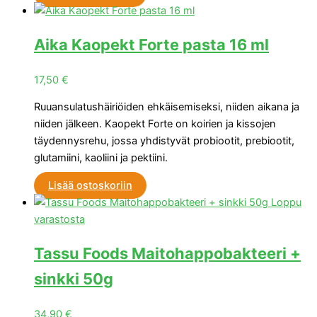
Aika Kaopekt Forte pasta 16 ml
17,50
€
Ruuansulatushäiriöiden ehkäisemiseksi, niiden aikana ja
niiden jälkeen. Kaopekt Forte on koirien ja kissojen
täydennysrehu, jossa yhdistyvät probiootit, prebiootit,
glutamiini, kaoliini ja pektiini.
Lisää ostoskoriin
Loppu
varastosta
Tassu Foods Maitohappobakteeri +
sinkki 50g
34,90
€