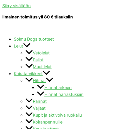
Siirry sisältöön
Ilmainen toimitus yli 80 € tilauksiin
Solmu Dogs tuotteet
Lelut
Vetolelut
Pallot
Muut lelut
Koiratarvikkeet
Hihnat
Hihnat arkeen
Hihnat harrastuksiin
Pannat
Valjaat
Kupit ja aktivoiva ruokailu
Koiranpennuille
Kausituotteet