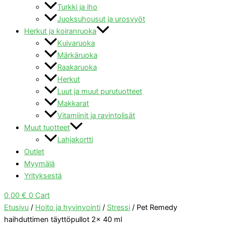
Turkki ja iho
Juoksuhousut ja urosvyöt
Herkut ja koiranruoka
Kuivaruoka
Märkäruoka
Raakaruoka
Herkut
Luut ja muut purutuotteet
Makkarat
Vitamiinit ja ravintolisät
Muut tuotteet
Lahjakortti
Outlet
Myymälä
Yrityksestä
0,00
€
0
Cart
Etusivu
/
Hoito ja hyvinvointi
/
Stressi
/ Pet Remedy
haihduttimen täyttöpullot 2x 40 ml