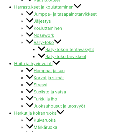
Harrastukset ja kouluttaminen
Jumppa- ja tasapainotarvikkeet
Jäljestys
Kouluttaminen
Nosework
Rally-toko
Rally-tokon tehtäväkyltit
Rally-toko tarvikkeet
Hoito ja hyvinvointi
Hampaat ja suu
Korvat ja silmät
Stressi
Suolisto ja vatsa
Turkki ja iho
Juoksuhousut ja urosvyöt
Herkut ja koiranruoka
Kuivaruoka
Märkäruoka