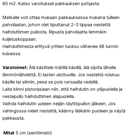
60 m2. Katso varoitukset pakkauksen pohjasta.
Matkalle voit ottaa mukaan pakkauksessa mukana tulleen
pahvilaatan, johon olet tiputtanut 2-3 tippaa nestettä
haihduttimen pullosta. Ripusta pahvilaatta lemmikin
kuljetuskoppaan.
Haihduttimesta erittyvä yrttien tuoksu vähenee 48 tunnin
kuluessa.
Varotoimet:
Älä käsittele märillä käsillä, älä sijoita lähelle
lämmönlähdettä. Ei lasten ulottuville. Jos nestettä roiskuu
käsille tai silmiin, pese se pois runsaalla vedellä.
Laita kiinni pistorasiaan niin, että haihdutin on yläpuolella ja
nestepullo haihduttimen alapuolella.
Vaihda haihdutin uuteen neljän täyttöpullon jälkeen. Jos
vahingossa nielet nestettä, käänny lääkärin puoleen ja näytä
pakkausta.
Mitat
5 cm (senttimetri)