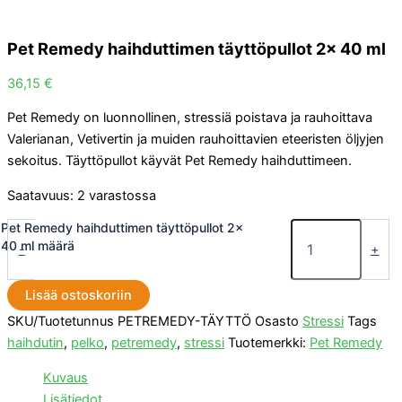
Pet Remedy haihduttimen täyttöpullot 2x 40 ml
36,15
€
Pet Remedy on luonnollinen, stressiä poistava ja rauhoittava
Valerianan, Vetivertin ja muiden rauhoittavien eteeristen öljyjen
sekoitus. Täyttöpullot käyvät Pet Remedy haihduttimeen.
Saatavuus:
2 varastossa
Pet Remedy haihduttimen täyttöpullot 2x
40 ml määrä
-
+
Lisää ostoskoriin
SKU/Tuotetunnus
PETREMEDY-TÄYTTÖ
Osasto
Stressi
Tags
haihdutin
,
pelko
,
petremedy
,
stressi
Tuotemerkki:
Pet Remedy
Kuvaus
Lisätiedot