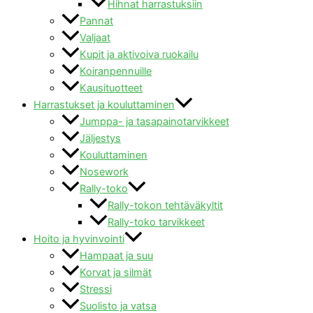
Hihnat harrastuksiin
Pannat
Valjaat
Kupit ja aktivoiva ruokailu
Koiranpennuille
Kausituotteet
Harrastukset ja kouluttaminen
Jumppa- ja tasapainotarvikkeet
Jäljestys
Kouluttaminen
Nosework
Rally-toko
Rally-tokon tehtäväkyltit
Rally-toko tarvikkeet
Hoito ja hyvinvointi
Hampaat ja suu
Korvat ja silmät
Stressi
Suolisto ja vatsa