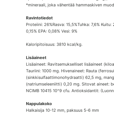
*mineraali, joka vähentää hammaskiven muod
Ravintotiedot
Proteiini: 26%Rasva: 15,5%Tuhka: 7,6% Kuitu
0,15% EPA: 0,08% Vesi: 9%
Kaloripitoisuus: 3810 kcal/kg.
Lisäaineet
Lisäaineet: Ravitsemukselliset lisäaineet (kilo
Tauriini: 1000 mg. Hivenaineet: Rauta (ferros
(sinkkisulfaattimonohydraatti) 62,5 mg, mang
(natriumseleeniitti) 0,20 mg. Sitovat aineet: 
NCIMB 10415 10^9 cfu. Antioksidantit: (Luonno
Nappulakoko
Halkaisija 10-12 mm, paksuus 5-6 mm