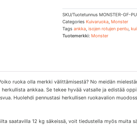
Lamb/Duck
määrä
SKU/Tuotetunnus
MONSTER-GF-PU
Categories
Kuivaruoka
,
Monster
Tags
ankka
,
isojen rotujen pentu
,
ku
Tuotemerkki:
Monster
 Voiko ruoka olla merkki välittämisestä? No meidän mielestä
herkullista ankkaa. Se tekee hyvää vatsalle ja edistää opp
svua. Huolehdi pennustasi herkullisen ruokavalion muodossa
ta saatavilla 12 kg säkeissä, voit tiedustella myös muita sä