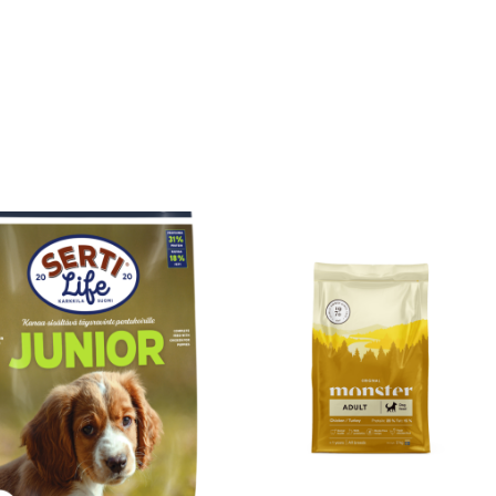
Hintaluokka:
Tällä
20,90 €
tuotteella
-
39,90 €
on
useampi
muunnelma.
Voit
tehdä
valinnat
tuotteen
sivulla.