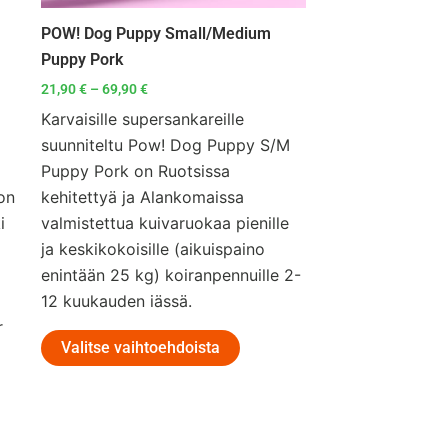
POW! Dog Puppy Small/Medium
Puppy Pork
21,90
€
–
69,90
€
Karvaisille supersankareille
suunniteltu Pow! Dog Puppy S/M
Puppy Pork on Ruotsissa
on
kehitettyä ja Alankomaissa
i
valmistettua kuivaruokaa pienille
ja keskikokoisille (aikuispaino
enintään 25 kg) koiranpennuille 2-
12 kuukauden iässä.
r
Valitse vaihtoehdoista