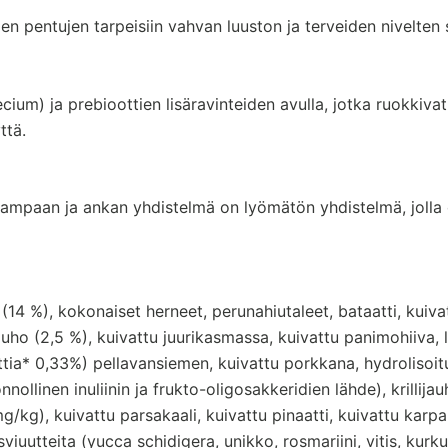
en pentujen tarpeisiin vahvan luuston ja terveiden nivelten
um) ja prebioottien lisäravinteiden avulla, jotka ruokkivat
ttä.
mpaan ja ankan yhdistelmä on lyömätön yhdistelmä, jolla 
(14 %), kokonaiset herneet, perunahiutaleet, bataatti, kuiv
jauho (2,5 %), kuivattu juurikasmassa, kuivattu panimohiiva, 
tia* 0,33%) pellavansiemen, kuivattu porkkana, hydrolisoit
nnollinen inuliinin ja frukto-oligosakkeridien lähde), krillij
g), kuivattu parsakaali, kuivattu pinaatti, kuivattu karpal
sviuutteita (yucca schidigera, unikko, rosmariini, vitis, kurk