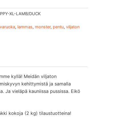
PPY-XL-LAMB/DUCK
ivaruoka
,
lammas
,
monster
,
pentu
,
viljaton
mme kyllä! Meidän viljaton
imiskyvyn kehittymistä ja samalla
. Ja vieläpä kauniissa pussissa. Eikö
kki kokoja (2 kg) tilaustuotteina!