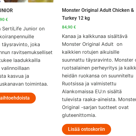
Monster Original Adult Chicken &
JUNIOR
Turkey 12 kg
,90
€
84,90
€
 SertiLife Junior on
Kanaa ja kalkkunaa sisältävä
 koiranpennuille
Monster Original Adult on
 täysravinto, joka
kaikkien rotujen aikuisille
nnun ravitsemukselliset
suunnattu täysravinto. Monster 
 tukee laadukkailla
ruotsalainen perheyritys ja kaikk
 valinnoillaan
heidän ruokansa on suunniteltu
sta kasvua ja
Ruotsissa ja valmistettu
uskanavan toimintaa.
Alankomaissa EU:n sisältä
vaihtoehdoista
tulevista raaka-aineista. Monste
Original -sarjan tuotteet ovat
gluteenittomia.
Lisää ostoskoriin