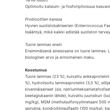
Terve luusto
Optimoitu kalsium- ja fosforipitoisuus kasvavi
Probioottien kanssa
Hyvien suolistobakteerien (Enterrococcus Faeci
lisääntyä, mikä kaikki edistää suoliston tervey
Tuore lammas ensin
Ensimmäisenä ainesosana on tuore lammas. La
biologinen arvo ja erinomainen maku.
Koostumus
Tuore lammas (23 %), kuivattu ankkaproteiini 
%), hydrolisoitu lammasproteiini (3,5 %), silli
kivennäisaineet (sis. natriumheksametafosfaat
beetaglukaanin lähde), kuivattu juurisikuri (luo
mg/kg), MSM (methulsulfonyylimetaani 500 mg/k
spirulina, kondroitiinisulfaatti (100 mg/kg), ka