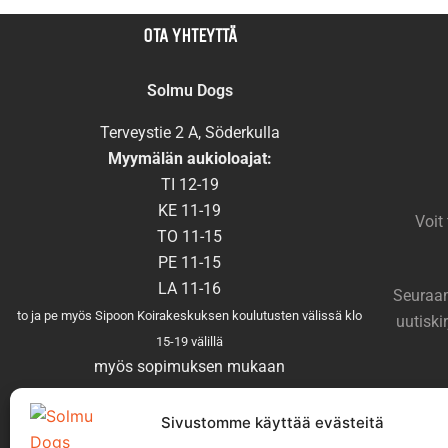
OTA YHTEYTTÄ
Solmu Dogs
Terveystie 2 A, Söderkulla
Myymälän aukioloajat:
TI 12-19
KE 11-19
Voit
TO 11-15
PE 11-15
LA 11-16
Seuraam
to ja pe myös Sipoon Koirakeskuksen koulutusten välissä klo
uutiski
15-19 välillä
myös sopimuksen mukaan
Muutokset aukioloajoissa mahdollisia, tarkista aukioloajat
täältä
.
Sivustomme käyttää evästeitä