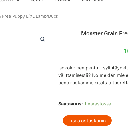
UOTTEET
OUTLET
MYYMÄLÄ
YRITYKSESTÄ
n Free Puppy L/XL Lamb/Duck
Monster Grain Fr
1
Isokokoinen pentu – sylintäydelt
välittämisestä? No meidän miele
penturuokamme sisältää tuoretta
Monster
Saatavuus:
1 varastossa
Grain
Free
Puppy
Lisää ostoskoriin
L/XL