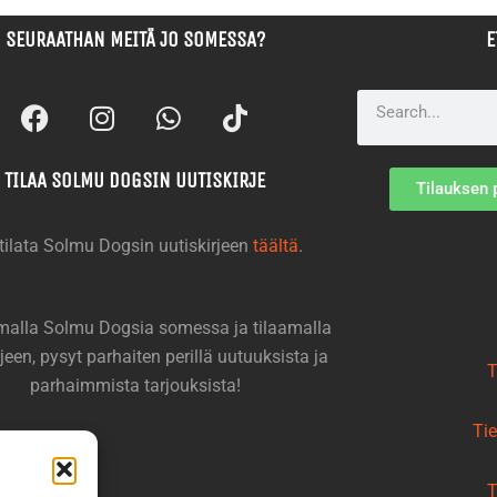
SEURAATHAN MEITÄ JO SOMESSA?
E
F
I
W
T
Search
a
n
h
i
c
s
a
k
TILAA SOLMU DOGSIN UUTISKIRJE
e
t
t
t
Tilauksen 
b
a
s
o
o
g
a
k
 tilata Solmu Dogsin uutiskirjeen
täältä
.
o
r
p
k
a
p
m
alla Solmu Dogsia somessa ja tilaamalla
rjeen, pysyt parhaiten perillä uutuuksista ja
T
parhaimmista tarjouksista!
Ti
T