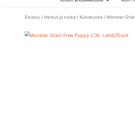
HERKUT JA KOIRANRUOKA
MUUT T
Etusivu
/
Herkut ja ruoka
/
Kuivaruoka
/ Monster Grai