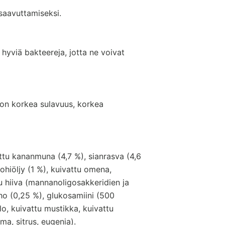
 saavuttamiseksi.
 hyviä bakteereja, jotta ne voivat
on korkea sulavuus, korkea
attu kananmuna (4,7 %), sianrasva (4,6
lohiöljy (1 %), kuivattu omena,
u hiiva (mannanoligosakkeridien ja
auho (0,25 %), glukosamiini (500
o, kuivattu mustikka, kuivattu
uma, sitrus, eugenia).