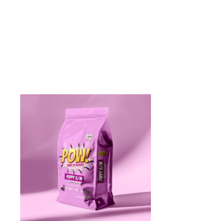
Hintaluokka:
Tällä
21,90 €
tuotteella
-
69,90 €
on
useampi
muunnelma.
Voit
tehdä
valinnat
tuotteen
sivulla.