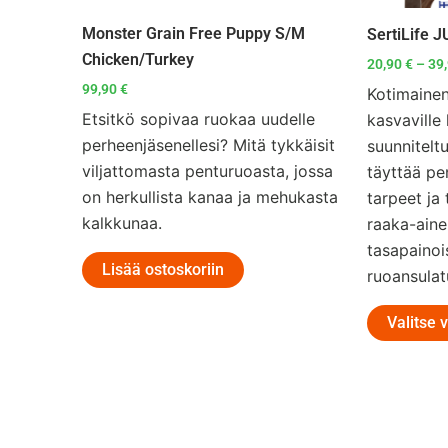
Monster Grain Free Puppy S/M
SertiLife 
Chicken/Turkey
20,90
€
–
39
99,90
€
Kotimainen
Etsitkö sopivaa ruokaa uudelle
kasvaville
perheenjäsenellesi? Mitä tykkäisit
suunniteltu
viljattomasta penturuoasta, jossa
täyttää pe
on herkullista kanaa ja mehukasta
tarpeet ja
kalkkunaa.
raaka-aine
tasapainoi
Lisää ostoskoriin
ruoansulat
Valitse 