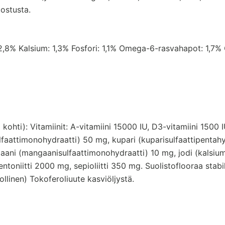
ostusta.
: 2,8% Kalsium: 1,3% Fosfori: 1,1% Omega-6-rasvahapot: 1,
a kohti): Vitamiinit: A-vitamiini 15000 IU, D3-vitamiini 1500
ulfaattimonohydraatti) 50 mg, kupari (kuparisulfaattipentahy
aani (mangaanisulfaattimonohydraatti) 10 mg, jodi (kalsiumj
bentoniitti 2000 mg, sepioliitti 350 mg. Suolistoflooraa sta
llinen) Tokoferoliuute kasviöljystä.