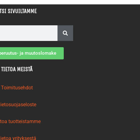
TSI SIVUILTAMME
peruutus- ja muutoslomake
TIETOA MEISTÄ
Toimitusehdot
ietosuojaseloste
etoa tuotteistamme
ietoa yrityksestä