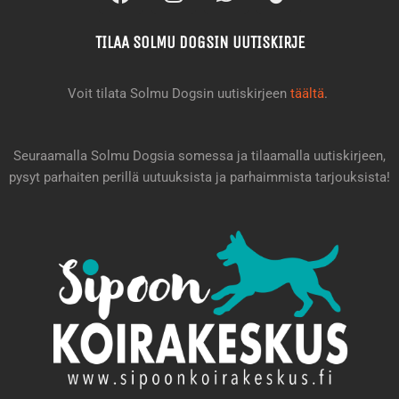
a
n
h
i
c
s
a
k
TILAA SOLMU DOGSIN UUTISKIRJE
e
t
t
t
b
a
s
o
o
g
a
k
Voit tilata Solmu Dogsin uutiskirjeen
täältä
.
o
r
p
k
a
p
m
Seuraamalla Solmu Dogsia somessa ja tilaamalla uutiskirjeen,
pysyt parhaiten perillä uutuuksista ja parhaimmista tarjouksista!