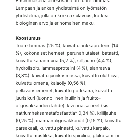
Ensimmäisenä ainesosana on tuore lammas.
Lampaan ja ankan yhdistelmä on lyömätön
yhdistelmä, jolla on korkea sulavuus, korkea
biologinen arvo ja erinomainen maku.
Koostumus
Tuore lammas (25 %), kuivattu ankkaproteiini (14
%), kokonaiset herneet, perunahiutaleet, bataatti,
kuivattu kananmuna (5,2 %), sillijauho (4,4 %),
hydrolisoitu lammasproteiini (4 %), sianrasva
(3,8%), kuivattu juurikasmassa, kuivattu oluthiiva,
kuivattu omena, kalaöljy (0,56 %),
pellavansiemenet, kuivattu porkkana, kuivattu
juurisikuri (luonnollinen inuliinin ja frukto-
oligosakkaridien lähde), kivennäisaineet (sis.
natriumheksametafosfaattia* 0,34 %), krillijauhe
(0,25 %), mannanoligosakkaridit (0,15 %), kuivattu
parsakaali, kuivattu pinaatti, kuivattu karpalo,
kuivattu mustikka, kuivattu spirulina, glukosamiini