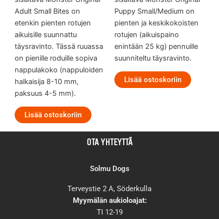
Adult Small Bites on
Puppy Small/Medium on
etenkin pienten rotujen
pienten ja keskikokoisten
aikuisille suunnattu
rotujen (aikuispaino
täysravinto. Tässä ruuassa
enintään 25 kg) pennuille
on pienille roduille sopiva
suunniteltu täysravinto.
nappulakoko (nappuloiden
Lisää ostoskoriin
halkaisija 8-10 mm,
paksuus 4-5 mm).
Lisää ostoskoriin
OTA YHTEYTTÄ
Solmu Dogs
Terveystie 2 A, Söderkulla
Myymälän aukioloajat:
TI 12-19