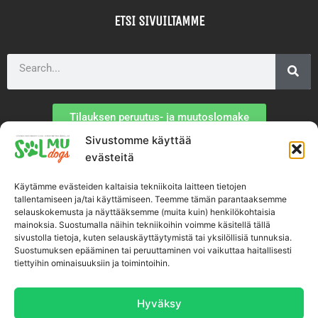
ETSI SIVUILTAMME
Search
Tilauksen peruutus- ja muutoslomake
Sivustomme käyttää
TIETOA MEISTÄ
evästeitä
Käytämme evästeiden kaltaisia tekniikoita laitteen tietojen
Toimitusehdot
tallentamiseen ja/tai käyttämiseen. Teemme tämän parantaaksemme
selauskokemusta ja näyttääksemme (muita kuin) henkilökohtaisia
mainoksia. Suostumalla näihin tekniikoihin voimme käsitellä tällä
Tietosuojaseloste
sivustolla tietoja, kuten selauskäyttäytymistä tai yksilöllisiä tunnuksia.
Suostumuksen epääminen tai peruuttaminen voi vaikuttaa haitallisesti
tiettyihin ominaisuuksiin ja toimintoihin.
Tietoa tuotteistamme
Tietoa yrityksestä
Hyväksy