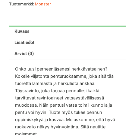
Tuotemerkki:
Monster
Kuvaus
Lisätiedot
Arviot (0)
Onko uusi perheenjäsenesi herkkävatsainen?
Kokeile viljatonta penturuokaamme, joka sisältää
tuoretta lammasta ja herkullista ankkaa.
Täysravinto, joka tarjoaa pennullesi kaikki
tarvittavat ravintoaineet vatsaystävällisessä
muodossa. Näin pentusi vatsa toimii kunnolla ja
pentu voi hyvin. Tuote myös tukee pennun
oppimiskykyä ja kasvua. Me uskomme, että hyvä
ruokavalio näkyy hyvinvointina. Siitä nautitte
molemmat.