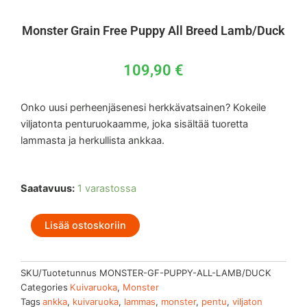
Monster Grain Free Puppy All Breed Lamb/Duck
109,90
€
Onko uusi perheenjäsenesi herkkävatsainen? Kokeile
viljatonta penturuokaamme, joka sisältää tuoretta
lammasta ja herkullista ankkaa.
Monster
Saatavuus:
1 varastossa
Grain
Free
Lisää ostoskoriin
Puppy
All
Breed
Lamb/Duck
SKU/Tuotetunnus
MONSTER-GF-PUPPY-ALL-LAMB/DUCK
määrä
Categories
Kuivaruoka
,
Monster
Tags
ankka
,
kuivaruoka
,
lammas
,
monster
,
pentu
,
viljaton