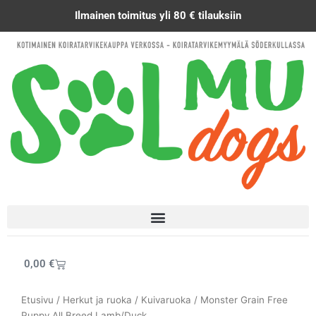
Siirry
Ilmainen toimitus yli 80 € tilauksiin
sisältöön
Cart
0,00
€
Etusivu
/
Herkut ja ruoka
/
Kuivaruoka
/ Monster Grain Free
Puppy All Breed Lamb/Duck