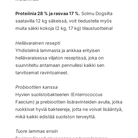
Proteiinia 28 % ja rasvaa 17 %.
Solmu Dogsilta
saatavilla 12 kg säkeissä, voit tiedustella myös
muita säkki kokoja (2 kg, 17 kg) tilaustuotteina!
Hellävarainen resepti
Yhdistelmä lammasta ja ankkaa erityisen
hellävaraisessa viljaton reseptissä, joka on
suunniteltu antamaan pennullesi kaikki sen
tarvitsemat ravintoaineet.
Probioottien kanssa
Hyvien suolistobakteerien (Enterrococcus
Faecium) ja prebioottien lisäravinteiden avulla, jotka
ruokkivat hyviä bakteereja, jotta ne voivat lisääntyä,
mikä kaikki edistää suoliston terveyttä.
Tuore lammas ensin