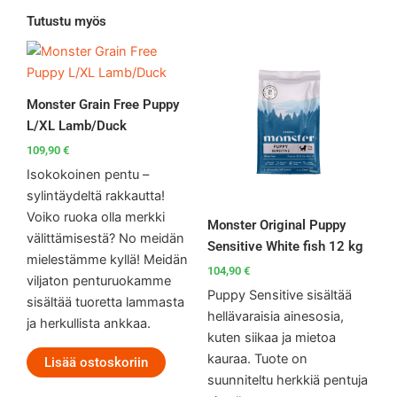
Tutustu myös
Monster Grain Free Puppy
L/XL Lamb/Duck
109,90
€
Isokokoinen pentu –
sylintäydeltä rakkautta!
Voiko ruoka olla merkki
Monster Original Puppy
välittämisestä? No meidän
Sensitive White fish 12 kg
mielestämme kyllä! Meidän
104,90
€
viljaton penturuokamme
Puppy Sensitive sisältää
sisältää tuoretta lammasta
hellävaraisia ainesosia,
ja herkullista ankkaa.
kuten siikaa ja mietoa
kauraa. Tuote on
Lisää ostoskoriin
suunniteltu herkkiä pentuja