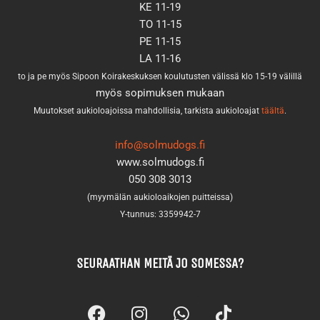
KE 11-19
TO 11-15
PE 11-15
LA 11-16
to ja pe myös Sipoon Koirakeskuksen koulutusten välissä klo 15-19 välillä
myös sopimuksen mukaan
Muutokset aukioloajoissa mahdollisia, tarkista aukioloajat
täältä
.
info@solmudogs.fi
www.solmudogs.fi
050 308 3013
(myymälän aukioloaikojen puitteissa)
Y-tunnus: 3359942-7
SEURAATHAN MEITÄ JO SOMESSA?
F
I
W
T