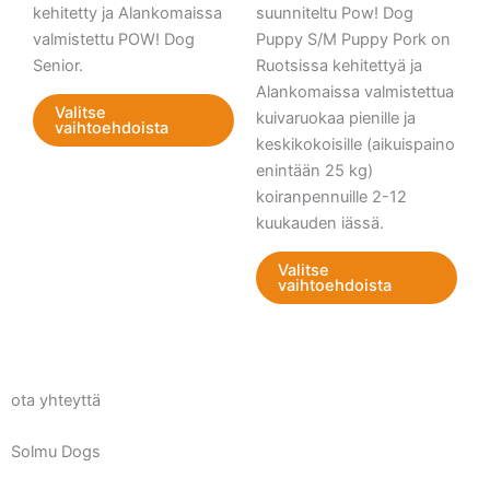
kehitetty ja Alankomaissa
suunniteltu Pow! Dog
valinnat
vali
valmistettu POW! Dog
Puppy S/M Puppy Pork on
tuotteen
tuot
Senior.
Ruotsissa kehitettyä ja
sivulla.
sivul
Alankomaissa valmistettua
Valitse
kuivaruokaa pienille ja
vaihtoehdoista
keskikokoisille (aikuispaino
enintään 25 kg)
koiranpennuille 2-12
kuukauden iässä.
Valitse
vaihtoehdoista
ota yhteyttä
Solmu Dogs