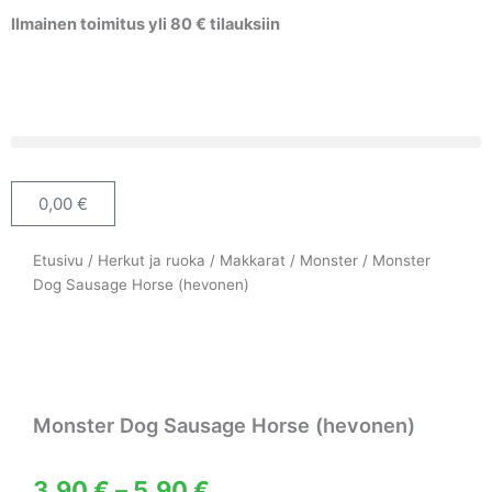
Siirry
Ilmainen toimitus yli 80 € tilauksiin
sisältöön
0,00
€
Cart
Etusivu
/
Herkut ja ruoka
/
Makkarat
/
Monster
/ Monster
Dog Sausage Horse (hevonen)
Monster Dog Sausage Horse (hevonen)
Hintaluokka:
3,90
€
–
5,90
€