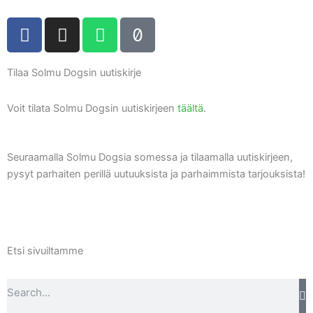
F
I
W
T
a
n
h
i
c
s
a
k
Tilaa Solmu Dogsin uutiskirje
e
t
t
t
b
a
s
o
o
g
a
k
Voit tilata Solmu Dogsin uutiskirjeen
täältä
.
o
r
p
k
a
p
Seuraamalla Solmu Dogsia somessa ja tilaamalla uutiskirjeen,
m
pysyt parhaiten perillä uutuuksista ja parhaimmista tarjouksista!
Etsi sivuiltamme
Search