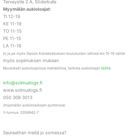
Terveystie 2 A, Söderkulla
Myymälän aukioloajat:
TI 12-19
KE 11-19
TO 11-15
PE 11-15
LA 11-16
to ja pe myös Sipoon Koirakeskuksen koulutusten välissä klo 15-19 välillä
myös sopimuksen mukaan
Muutokset aukioloajoissa mahdollisia, tarkista aukioloajat
täältä
.
info@solmudogs.fi
www.solmudogs.fi
050 308 3013
(myymälän aukioloaikojen puitteissa)
Y-tunnus: 3359942-7
Seuraathan meitä jo somessa?