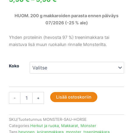
3,90 €
HUOM. 200 g makkaroiden parasta ennen päiväys
-
07/2026 (-25 % ale)
5,90 €
Yhden proteiinin (hevosta 97 %) treenimakkara tai
maistuva lisä muun ruokailun rinnalle Monsterilta.
Monster
Koko
Dog
Sausage
Horse
(hevonen)
määrä
Lisää ostoskoriin
-
+
SKU/Tuotetunnus
MONSTER-SAU-HORSE
Categories
Herkut ja ruoka
,
Makkarat
,
Monster
Tags
hevonen
,
koiranmakkara
,
monster
,
treenimakkara