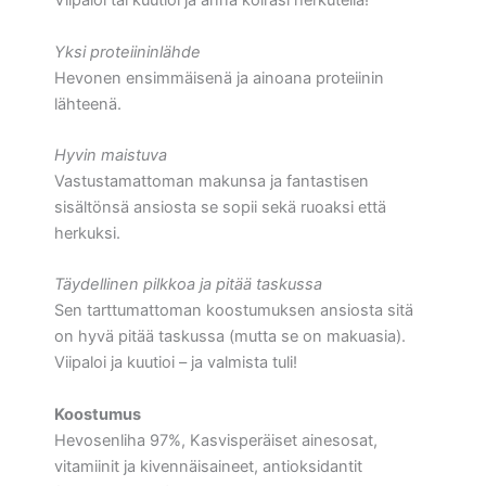
Viipaloi tai kuutioi ja anna koirasi herkutella!
Yksi proteiininlähde
Hevonen ensimmäisenä ja ainoana proteiinin
lähteenä.
Hyvin maistuva
Vastustamattoman makunsa ja fantastisen
sisältönsä ansiosta se sopii sekä ruoaksi että
herkuksi.
Täydellinen pilkkoa ja pitää taskussa
Sen tarttumattoman koostumuksen ansiosta sitä
on hyvä pitää taskussa (mutta se on makuasia).
Viipaloi ja kuutioi – ja valmista tuli!
Koostumus
Hevosenliha 97%, Kasvisperäiset ainesosat,
vitamiinit ja kivennäisaineet, antioksidantit