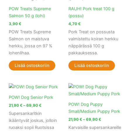
POW Treats Supreme
RAUH! Pork treat 100 g
Salmon 50 g (lohi)
(possu)
3,90
€
4,70
€
POW Treats Supreme
Pork Treat on possusta
Salmon on maistuva
valmistettu koiran herkku
herkku, jossa on 97 %
näppärässä 100 g
lohenlihaa.
pakkauksessa.
Lisää ostoskoriin
Lisää ostoskoriin
Hintaluokka:
Hintaluokka:
Tällä
Tällä
21,90 €
21,90 €
tuotteella
tuott
-
-
POW! Dog Senior Pork
69,90 €
on
69,90 €
on
POW! Dog Puppy
21,90
€
–
69,90
€
useampi
use
Small/Medium Puppy Pork
Supersankaritkin
muunnelma.
muu
21,90
€
–
69,90
€
ikääntyvät joskus, jolloin
Voit
Voit
ruoaksi sopii Ruotsissa
Karvaisille supersankareille
tehdä
teh