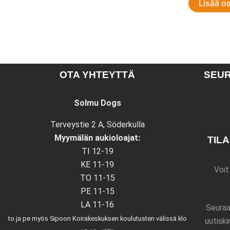
Lisää o
OTA YHTEYTTÄ
SEUR
Solmu Dogs
Terveystie 2 A, Söderkulla
Myymälän aukioloajat:
TIL
TI 12-19
KE 11-19
Voit
TO 11-15
PE 11-15
LA 11-16
Seuraa
to ja pe myös Sipoon Koirakeskuksen koulutusten välissä klo
uutiski