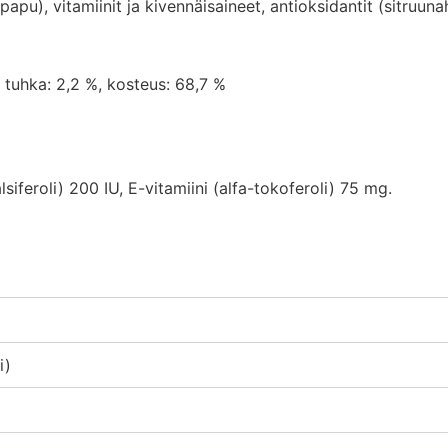
apu), vitamiinit ja kivennäisaineet, antioksidantit (sitruun
%, tuhka: 2,2 %, kosteus: 68,7 %
lsiferoli) 200 IU, E-vitamiini (alfa-tokoferoli) 75 mg.
i)