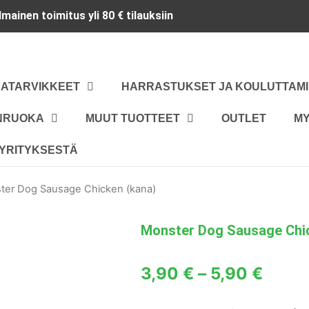
Ilmainen toimitus yli 80 € tilauksiin
RATARVIKKEET
HARRASTUKSET JA KOULUTTAM
ANRUOKA
MUUT TUOTTEET
OUTLET
M
YRITYKSESTÄ
ter Dog Sausage Chicken (kana)
Monster Dog Sausage Chi
Hinta
3,90
€
–
5,90
€
3,90 