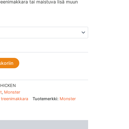
reenimakkara tai maistuva lisä muun
€
skoriin
HICKEN
t
,
Monster
,
treenimakkara
Tuotemerkki:
Monster