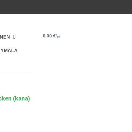
Cart
0,00
€
INEN
YYMÄLÄ
cken (kana)
luokka:
€