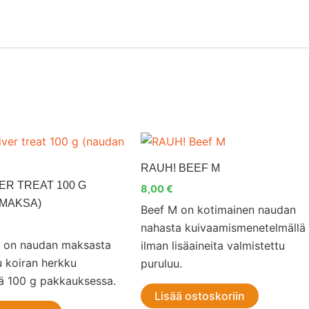
RAUH! BEEF M
ER TREAT 100 G
8,00
€
MAKSA)
Beef M on kotimainen naudan
nahasta kuivaamismenetelmällä
t on naudan maksasta
ilman lisäaineita valmistettu
u koiran herkku
puruluu.
ä 100 g pakkauksessa.
Lisää ostoskoriin