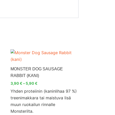
Hintaluokka:
Tällä
3,90 €
tuotteella
-
5,90 €
on
MONSTER DOG SAUSAGE
useampi
RABBIT (KANI)
muunnelma.
3,90
€
–
5,90
€
Voit
Yhden proteiinin (kaninlihaa 97 %)
tehdä
treenimakkara tai maistuva lisä
valinnat
muun ruokailun rinnalle
tuotteen
Monsterilta.
sivulla.