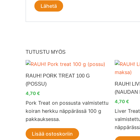
TUTUSTU MYÖS
RAUH! PORK TREAT 100 G
(POSSU)
RAUH! LIV
(NAUDAN 
4,70
€
4,70
€
Pork Treat on possusta valmistettu
koiran herkku näppärässä 100 g
Liver Trea
pakkauksessa.
valmistett
näppäräss
Lisää ostoskoriin