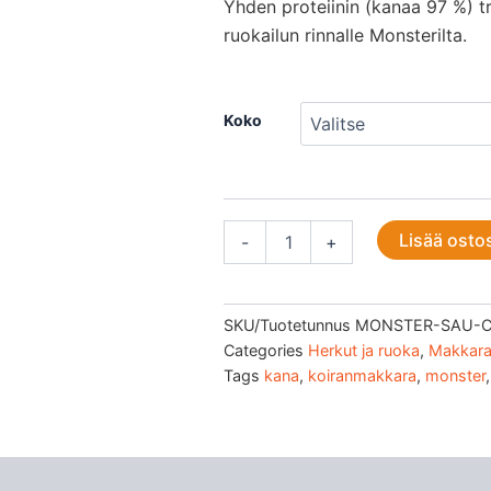
Yhden proteiinin (kanaa 97 %) t
-
ruokailun rinnalle Monsterilta.
5,90 
Monster
Koko
Dog
Sausage
Chicken
(kana)
määrä
Lisää osto
-
+
SKU/Tuotetunnus
MONSTER-SAU-C
Categories
Herkut ja ruoka
,
Makkara
Tags
kana
,
koiranmakkara
,
monster