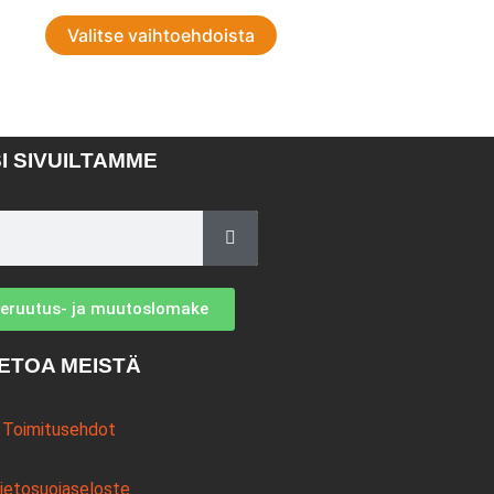
Valitse vaihtoehdoista
I SIVUILTAMME
peruutus- ja muutoslomake
IETOA MEISTÄ
Toimitusehdot
ietosuojaseloste