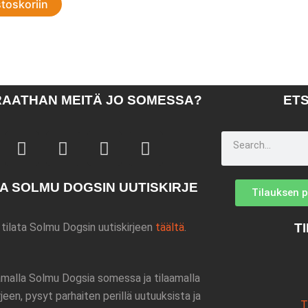
stoskoriin
AATHAN MEITÄ JO SOMESSA?
ETS
F
I
W
T
Search
a
n
h
i
c
s
a
k
AA SOLMU DOGSIN UUTISKIRJE
e
t
t
t
Tilauksen 
b
a
s
o
o
g
a
k
T
 tilata Solmu Dogsin uutiskirjeen
täältä
.
o
r
p
k
a
p
m
malla Solmu Dogsia somessa ja tilaamalla
rjeen, pysyt parhaiten perillä uutuuksista ja
T