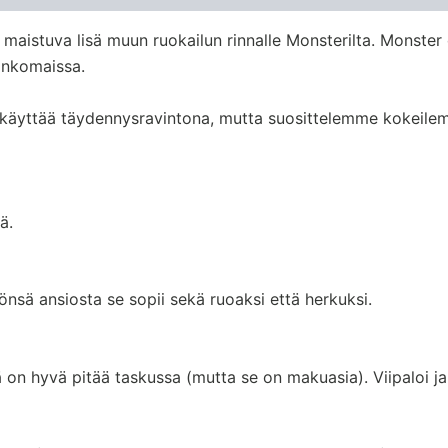
maistuva lisä muun ruokailun rinnalle Monsterilta. Monster 
ankomaissa.
an käyttää täydennysravintona, mutta suosittelemme kokeil
ä.
nsä ansiosta se sopii sekä ruoaksi että herkuksi.
 hyvä pitää taskussa (mutta se on makuasia). Viipaloi ja ku