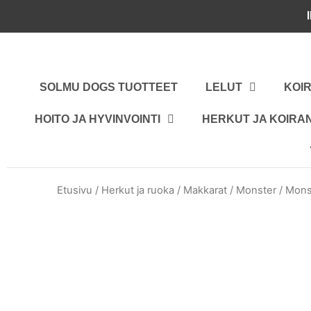
Siirry
sisältöön
SOLMU DOGS TUOTTEET
LELUT
KOI
HOITO JA HYVINVOINTI
HERKUT JA KOIR
Etusivu
/
Herkut ja ruoka
/
Makkarat
/
Monster
/ Mons