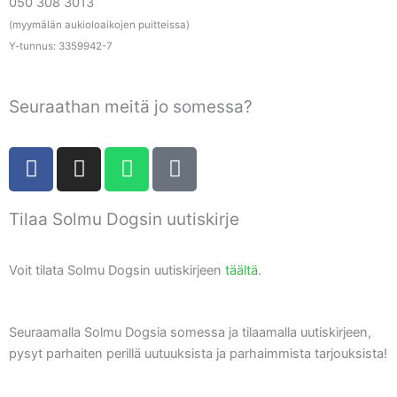
050 308 3013
(myymälän aukioloaikojen puitteissa)
Y-tunnus: 3359942-7
Seuraathan meitä jo somessa?
F
I
W
T
a
n
h
i
c
s
a
k
Tilaa Solmu Dogsin uutiskirje
e
t
t
t
b
a
s
o
o
g
a
k
Voit tilata Solmu Dogsin uutiskirjeen
täältä
.
o
r
p
k
a
p
m
Seuraamalla Solmu Dogsia somessa ja tilaamalla uutiskirjeen,
pysyt parhaiten perillä uutuuksista ja parhaimmista tarjouksista!