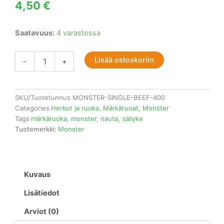
4,50
€
Monster
Saatavuus:
4 varastossa
Dog
Adult
Lisää ostoskoriin
Single
-
+
Beef
400g
määrä
SKU/Tuotetunnus
MONSTER-SINGLE-BEEF-400
Categories
Herkut ja ruoka
,
Märkäruoat
,
Monster
Tags
märkäruoka
,
monster
,
nauta
,
säilyke
Tuotemerkki:
Monster
Kuvaus
Lisätiedot
Arviot (0)