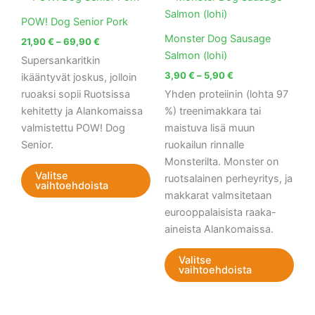
21,90 €
3,90 €
tuotteella
tuott
-
-
POW! Dog Senior Pork
69,90 €
on
5,90 €
on
Monster Dog Sausage
21,90
€
–
69,90
€
useampi
use
Salmon (lohi)
Supersankaritkin
muunnelma.
muu
3,90
€
–
5,90
€
ikääntyvät joskus, jolloin
Voit
Voit
ruoaksi sopii Ruotsissa
Yhden proteiinin (lohta 97
tehdä
teh
kehitetty ja Alankomaissa
%) treenimakkara tai
valinnat
vali
valmistettu POW! Dog
maistuva lisä muun
tuotteen
tuot
Senior.
ruokailun rinnalle
sivulla.
sivul
Monsterilta. Monster on
Valitse
ruotsalainen perheyritys, ja
vaihtoehdoista
makkarat valmsitetaan
eurooppalaisista raaka-
aineista Alankomaissa.
Valitse
vaihtoehdoista