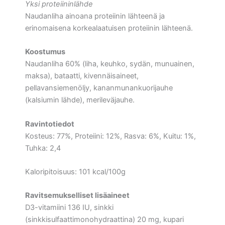
Yksi proteiininlähde
Naudanliha ainoana proteiinin lähteenä ja
erinomaisena korkealaatuisen proteiinin lähteenä.
Koostumus
Naudanliha 60% (liha, keuhko, sydän, munuainen,
maksa), bataatti, kivennäisaineet,
pellavansiemenöljy, kananmunankuorijauhe
(kalsiumin lähde), merileväjauhe.
Ravintotiedot
Kosteus: 77%, Proteiini: 12%, Rasva: 6%, Kuitu: 1%,
Tuhka: 2,4
Kaloripitoisuus: 101 kcal/100g
Ravitsemukselliset lisäaineet
D3-vitamiini 136 IU, sinkki
(sinkkisulfaattimonohydraattina) 20 mg, kupari