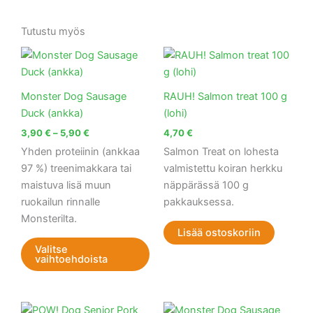
Tutustu myös
Hintaluokka:
Tällä
3,90 €
tuotteella
-
5,90 €
on
Monster Dog Sausage
RAUH! Salmon treat 100 g
useampi
Duck (ankka)
(lohi)
muunnelma.
3,90
€
–
5,90
€
4,70
€
Voit
Yhden proteiinin (ankkaa
Salmon Treat on lohesta
tehdä
97 %) treenimakkara tai
valmistettu koiran herkku
valinnat
maistuva lisä muun
näppärässä 100 g
tuotteen
ruokailun rinnalle
pakkauksessa.
sivulla.
Monsterilta.
Lisää ostoskoriin
Valitse
vaihtoehdoista
Hintaluokka:
Hintaluokka:
Tällä
Tällä