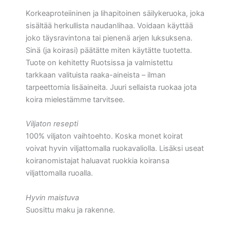
Korkeaproteiininen ja lihapitoinen säilykeruoka, joka
sisältää herkullista naudanlihaa. Voidaan käyttää
joko täysravintona tai pienenä arjen luksuksena.
Sinä (ja koirasi) päätätte miten käytätte tuotetta.
Tuote on kehitetty Ruotsissa ja valmistettu
tarkkaan valituista raaka-aineista – ilman
tarpeettomia lisäaineita. Juuri sellaista ruokaa jota
koira mielestämme tarvitsee.
Viljaton resepti
100% viljaton vaihtoehto. Koska monet koirat
voivat hyvin viljattomalla ruokavaliolla. Lisäksi useat
koiranomistajat haluavat ruokkia koiransa
viljattomalla ruoalla.
Hyvin maistuva
Suosittu maku ja rakenne.