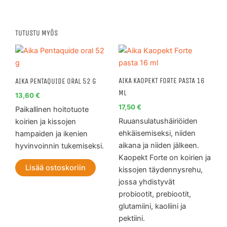
TUTUSTU MYÖS
AIKA KAOPEKT FORTE PASTA 16
AIKA PENTAQUIDE ORAL 52 G
ML
13,60
€
17,50
€
Paikallinen hoitotuote
Ruuansulatushäiriöiden
koirien ja kissojen
ehkäisemiseksi, niiden
hampaiden ja ikenien
aikana ja niiden jälkeen.
hyvinvoinnin tukemiseksi.
Kaopekt Forte on koirien ja
Lisää ostoskoriin
kissojen täydennysrehu,
jossa yhdistyvät
probiootit, prebiootit,
glutamiini, kaoliini ja
pektiini.