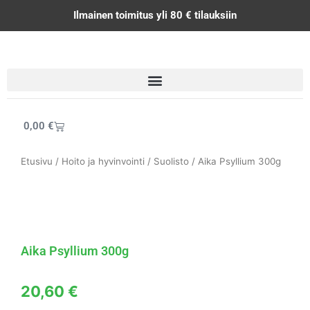
Siirry
Ilmainen toimitus yli 80 € tilauksiin
sisältöön
Cart
0,00
€
Etusivu
/
Hoito ja hyvinvointi
/
Suolisto
/ Aika Psyllium 300g
Aika Psyllium 300g
20,60
€