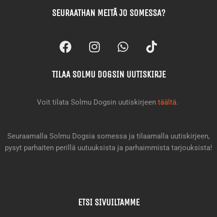
SEURAATHAN MEITÄ JO SOMESSA?
F
I
W
T
a
n
h
i
c
s
a
k
TILAA SOLMU DOGSIN UUTISKIRJE
e
t
t
t
b
a
s
o
o
g
a
k
Voit tilata Solmu Dogsin uutiskirjeen
täältä
.
o
r
p
k
a
p
m
Seuraamalla Solmu Dogsia somessa ja tilaamalla uutiskirjeen,
pysyt parhaiten perillä uutuuksista ja parhaimmista tarjouksista!
ETSI SIVUILTAMME