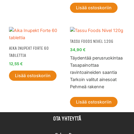
Lisää ostoskoriin
TASSU FOODS NIVEL 120G
AIKA INUPEKT FORTE 60
34,90
€
TABLETTIA
Täydentää perusruokintaa
12,55
€
Tasapainottaa
ravintoaineiden saantia
Lisää ostoskoriin
Tarkoin valitut ainesoat
Pehmeä rakenne
Lisää ostoskoriin
OTA YHTEYTTÄ