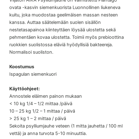
ovata -kasvin siemenkuorista Luonnollinen liukeneva
kuitu, joka muodostaa geelimäisen massan nesteen
kanssa. Auttaa säätelemään suolen sisällön
nestetasapainoa kiinteyttäen löysää ulostetta sekä
pehmentäen kovaa ulostetta. Toimii myös prebioottina
ruokkien suolistossa eläviä hyödyllisiä bakteereja.
Normalisoi suoliston.
Koostumus
Ispagulan siemenkuori
Käyttöohjeet:
Annostele eläimen painon mukaan
< 10 kg 1/4 – 1/2 mittaa /päivä
10 – 25 kg 1/2 – 1 mittaa / päivä
> 25 kg 1 – 2 mittaa / päivä
Sekoita psylliumjauhe veteen (1 mitta jauhetta / 100 ml
vettä) ja anna turvota 5-10 minuuttia.