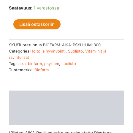
Aika
Saatavuus:
1 varastossa
Psyllium
300g
Lisää ostoskoriin
määrä
SKU/Tuotetunnus
BIOFARM-AIKA-PSYLLIUM-300
Categories
Hoito ja hyvinvointi
,
Suolisto
,
Vitamiinit ja
ravintolisät
Tags
aika
,
biofarm
,
psyllium
,
suolisto
Tuotemerkki:
Biofarm
Kuvaus
Lisätiedot
Arviot (0)
Viljaton AIKA Psylliumjauhe on valmistettu Plantago