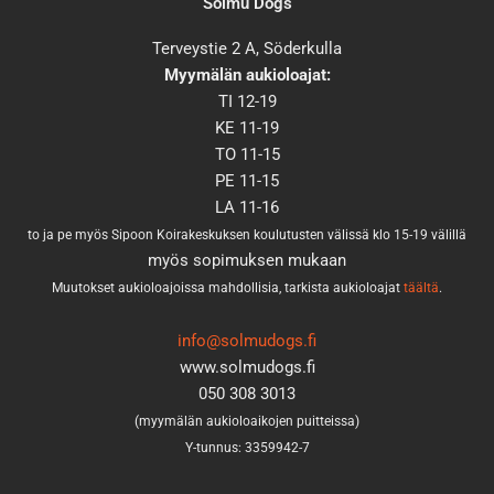
Solmu Dogs
Terveystie 2 A, Söderkulla
Myymälän aukioloajat:
TI 12-19
KE 11-19
TO 11-15
PE 11-15
LA 11-16
to ja pe myös Sipoon Koirakeskuksen koulutusten välissä klo 15-19 välillä
myös sopimuksen mukaan
Muutokset aukioloajoissa mahdollisia, tarkista aukioloajat
täältä
.
info@solmudogs.fi
www.solmudogs.fi
050 308 3013
(myymälän aukioloaikojen puitteissa)
Y-tunnus: 3359942-7