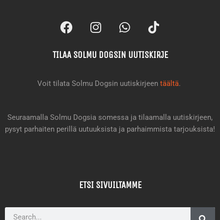
F
I
W
T
a
n
h
i
c
s
a
k
TILAA SOLMU DOGSIN UUTISKIRJE
e
t
t
t
b
a
s
o
o
g
a
k
Voit tilata Solmu Dogsin uutiskirjeen
täältä
.
o
r
p
k
a
p
m
Seuraamalla Solmu Dogsia somessa ja tilaamalla uutiskirjeen,
pysyt parhaiten perillä uutuuksista ja parhaimmista tarjouksista!
ETSI SIVUILTAMME
Search