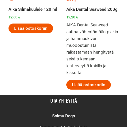
Aika Silmähuuhde 120 ml
Aika Dental Seaweed 200g
12,60
€
19,20
€
AIKA Dental Seaweed
Lisää ostoskoriin
auttaa vähentämään plakin
ja hammaskiven
muodostumista,
raikastamaan hengitystä
sekä tukemaan
ienterveyttä koirilla ja
kissoilla.
Lisää ostoskoriin
OTA YHTEYTTÄ
Solmu Dogs