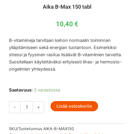
Aika B-Max 150 tabl
10,40
€
B-vitamiineja tarvitaan kehon normaalin toiminnan
ylläpitämiseen sekä energian tuotantoon. Esimerkiksi
stressi ja fyysinen rasitus lisäävät B-vitamiinien tarvetta.
Suositellaan käytettäväksi erityisesti lihas- ja hermosto-
ongelmien yhteydessä.
Aika
Saatavuus:
3 varastossa
B-
Max
Lisää ostoskoriin
150
-
+
tabl
määrä
SKU/Tuotetunnus
AIKA-B-MAX150