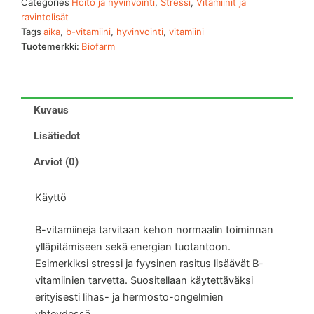
Categories
Hoito ja hyvinvointi
,
Stressi
,
Vitamiinit ja
ravintolisät
Tags
aika
,
b-vitamiini
,
hyvinvointi
,
vitamiini
Tuotemerkki:
Biofarm
Kuvaus
Lisätiedot
Arviot (0)
Käyttö
B-vitamiineja tarvitaan kehon normaalin toiminnan
ylläpitämiseen sekä energian tuotantoon.
Esimerkiksi stressi ja fyysinen rasitus lisäävät B-
vitamiinien tarvetta. Suositellaan käytettäväksi
erityisesti lihas- ja hermosto-ongelmien
yhteydessä.