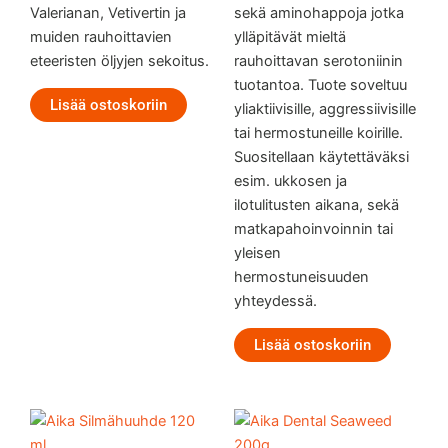
Valerianan, Vetivertin ja
sekä aminohappoja jotka
muiden rauhoittavien
ylläpitävät mieltä
eteeristen öljyjen sekoitus.
rauhoittavan serotoniinin
tuotantoa. Tuote soveltuu
Lisää ostoskoriin
yliaktiivisille, aggressiivisille
tai hermostuneille koirille.
Suositellaan käytettäväksi
esim. ukkosen ja
ilotulitusten aikana, sekä
matkapahoinvoinnin tai
yleisen
hermostuneisuuden
yhteydessä.
Lisää ostoskoriin