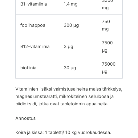
3500
B1-vitamiinia
1,4 mg
mg
750
foolihappoa
300 µg
mg
7500
B12-vitamiinia
3 µg
µg
75000
biotiinia
30 µg
µg
Vitamiinien lisäksi valmistusaineina maissitärkkelys,
magnesiumstearatti, mikrokiteinen selluloosa ja
piidioksidi, jotka ovat tabletoinnin apuaineita.
Annostus
Koira ja kissa: 1 tabletti/ 10 kg vuorokaudessa.