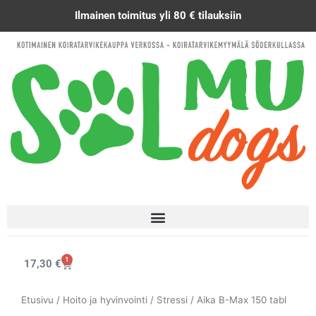
Siirry
Ilmainen toimitus yli 80 € tilauksiin
sisältöön
1
Cart
17,30
€
Etusivu
/
Hoito ja hyvinvointi
/
Stressi
/ Aika B-Max 150 tabl