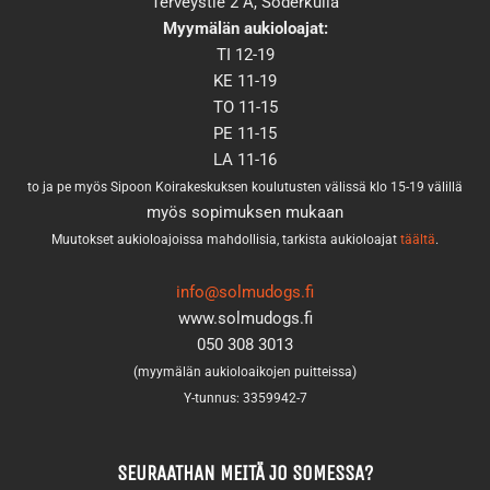
Terveystie 2 A, Söderkulla
Myymälän aukioloajat:
TI 12-19
KE 11-19
TO 11-15
PE 11-15
LA 11-16
to ja pe myös Sipoon Koirakeskuksen koulutusten välissä klo 15-19 välillä
myös sopimuksen mukaan
Muutokset aukioloajoissa mahdollisia, tarkista aukioloajat
täältä
.
info@solmudogs.fi
www.solmudogs.fi
050 308 3013
(myymälän aukioloaikojen puitteissa)
Y-tunnus: 3359942-7
SEURAATHAN MEITÄ JO SOMESSA?