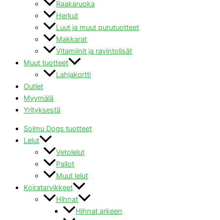
Raakaruoka
Herkut
Luut ja muut purutuotteet
Makkarat
Vitamiinit ja ravintolisät
Muut tuotteet
Lahjakortti
Outlet
Myymälä
Yrityksestä
Solmu Dogs tuotteet
Lelut
Vetolelut
Pallot
Muut lelut
Koiratarvikkeet
Hihnat
Hihnat arkeen