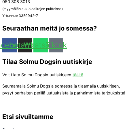
050 308 3013
(myymälän aukioloaikojen puitteissa)
Y-tunnus: 3359942-7
Seuraathan meitä jo somessa?
acebook
Instagram
Whatsapp
Tiktok
Tilaa Solmu Dogsin uutiskirje
Voit tilata Solmu Dogsin uutiskirjeen
täältä
.
Seuraamalla Solmu Dogsia somessa ja tilaamalla uutiskirjeen,
pysyt parhaiten perillä uutuuksista ja parhaimmista tarjouksista!
Etsi sivuiltamme