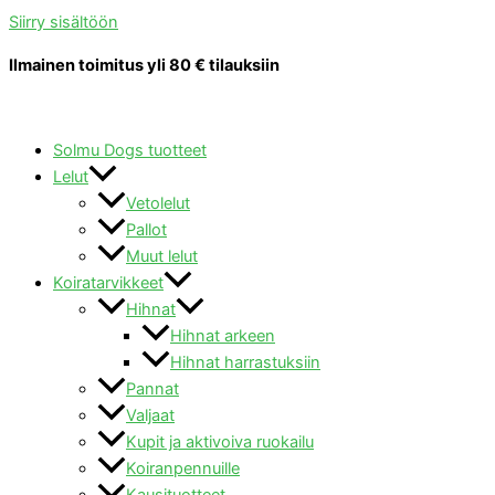
Siirry sisältöön
Ilmainen toimitus yli 80 € tilauksiin
Solmu Dogs tuotteet
Lelut
Vetolelut
Pallot
Muut lelut
Koiratarvikkeet
Hihnat
Hihnat arkeen
Hihnat harrastuksiin
Pannat
Valjaat
Kupit ja aktivoiva ruokailu
Koiranpennuille
Kausituotteet