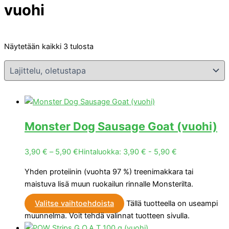
vuohi
Näytetään kaikki 3 tulosta
Monster Dog Sausage Goat (vuohi)
3,90
€
–
5,90
€
Hintaluokka: 3,90 € - 5,90 €
Yhden proteiinin (vuohta 97 %) treenimakkara tai
maistuva lisä muun ruokailun rinnalle Monsterilta.
Valitse vaihtoehdoista
Tällä tuotteella on useampi
muunnelma. Voit tehdä valinnat tuotteen sivulla.