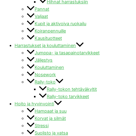
Hihnat harrastuksiin
Pannat
Valjaat
Kupit ja aktivoiva ruokailu
Koiranpennuille
Kausituotteet
Harrastukset ja kouluttaminen
Jumppa- ja tasapainotarvikkeet
Jäljestys
Kouluttaminen
Nosework
Rally-toko
Rally-tokon tehtäväkyltit
Rally-toko tarvikkeet
Hoito ja hyvinvointi
Hampaat ja suu
Korvat ja silmät
Stressi
Suolisto ja vatsa