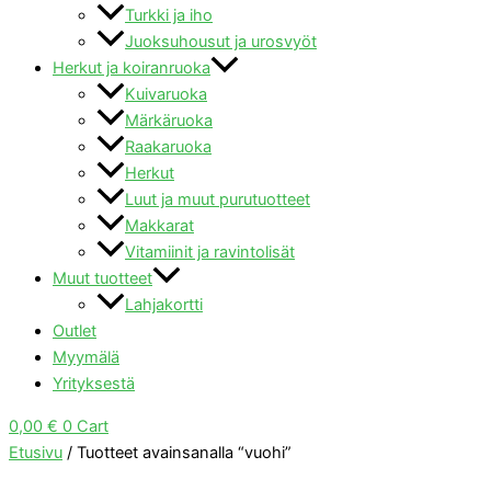
Turkki ja iho
Juoksuhousut ja urosvyöt
Herkut ja koiranruoka
Kuivaruoka
Märkäruoka
Raakaruoka
Herkut
Luut ja muut purutuotteet
Makkarat
Vitamiinit ja ravintolisät
Muut tuotteet
Lahjakortti
Outlet
Myymälä
Yrityksestä
0,00
€
0
Cart
Etusivu
/ Tuotteet avainsanalla “vuohi”