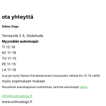
ota yhteyttä
Solmu Dogs
Terveystie 2 A, Söderkulla
Myymälän aukioloajat:
TI 12-19
KE 11-19
TO 11-15
PE 11-15
LA 11-16
to ja pe myös Sipoon Koirakeskuksen koulutusten välissä klo 15-19 välillä
myös sopimuksen mukaan
Muutokset aukioloajoissa mahdollisia, tarkista aukioloajat
täältä
.
info@solmudogs.fi
www.solmudogs.fi