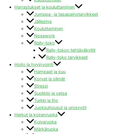
Harrastukset ja kouluttaminen
Jumppa- ja tasapainotarvikkeet
Jäljestys
Kouluttaminen
Nosework
Rally-toko
Rally-tokon tehtäväkyltit
Rally-toko tarvikkeet
Hoito ja hyvinvointi
Hampaat ja suu
Korvat ja silmät
Stressi
Suolisto ja vatsa
Turkki ja iho
Juoksuhousut ja urosvyöt
Herkut ja koiranruoka
Kuivaruoka
Märkäruoka