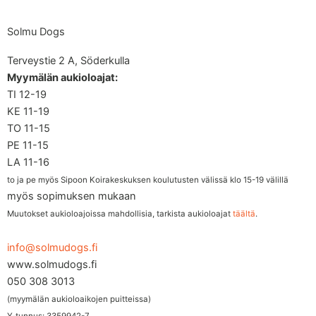
Solmu Dogs
Terveystie 2 A, Söderkulla
Myymälän aukioloajat:
TI 12-19
KE 11-19
TO 11-15
PE 11-15
LA 11-16
to ja pe myös Sipoon Koirakeskuksen koulutusten välissä klo 15-19 välillä
myös sopimuksen mukaan
Muutokset aukioloajoissa mahdollisia, tarkista aukioloajat
täältä
.
info@solmudogs.fi
www.solmudogs.fi
050 308 3013
(myymälän aukioloaikojen puitteissa)