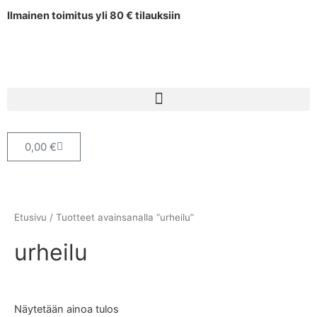
Siirry
Ilmainen toimitus yli 80 € tilauksiin
sisältöön
Cart
0,00
€
Etusivu
/ Tuotteet avainsanalla “urheilu”
urheilu
Näytetään ainoa tulos