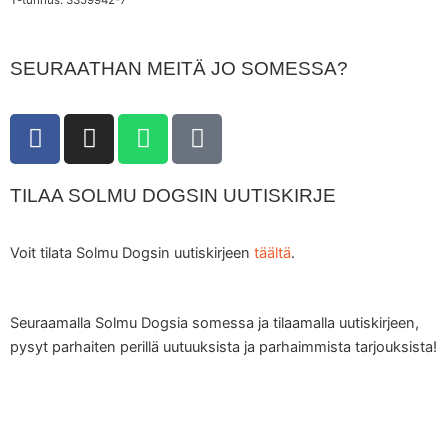
Y-tunnus: 3359942-7
SEURAATHAN MEITÄ JO SOMESSA?
F
I
W
T
a
n
h
i
c
s
a
k
TILAA SOLMU DOGSIN UUTISKIRJE
e
t
t
t
b
a
s
o
o
g
a
k
Voit tilata Solmu Dogsin uutiskirjeen
täältä
.
o
r
p
k
a
p
m
Seuraamalla Solmu Dogsia somessa ja tilaamalla uutiskirjeen,
pysyt parhaiten perillä uutuuksista ja parhaimmista tarjouksista!