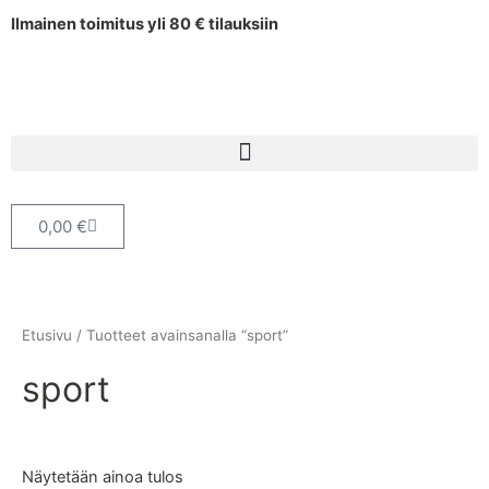
Siirry
Ilmainen toimitus yli 80 € tilauksiin
sisältöön
Cart
0,00
€
Etusivu
/ Tuotteet avainsanalla “sport”
sport
Näytetään ainoa tulos