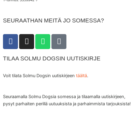
Y-tunnus: 3359942-7
SEURAATHAN MEITÄ JO SOMESSA?
F
I
W
T
a
n
h
i
c
s
a
k
TILAA SOLMU DOGSIN UUTISKIRJE
e
t
t
t
b
a
s
o
o
g
a
k
Voit tilata Solmu Dogsin uutiskirjeen
täältä
.
o
r
p
k
a
p
m
Seuraamalla Solmu Dogsia somessa ja tilaamalla uutiskirjeen,
pysyt parhaiten perillä uutuuksista ja parhaimmista tarjouksista!