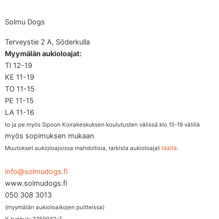
Solmu Dogs
Terveystie 2 A, Söderkulla
Myymälän aukioloajat:
TI 12-19
KE 11-19
TO 11-15
PE 11-15
LA 11-16
to ja pe myös Sipoon Koirakeskuksen koulutusten välissä klo 15-19 välillä
myös sopimuksen mukaan
Muutokset aukioloajoissa mahdollisia, tarkista aukioloajat
täältä
.
info@solmudogs.fi
www.solmudogs.fi
050 308 3013
(myymälän aukioloaikojen puitteissa)