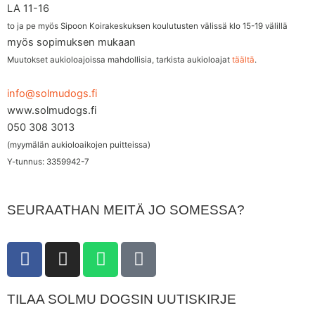
LA 11-16
to ja pe myös Sipoon Koirakeskuksen koulutusten välissä klo 15-19 välillä
myös sopimuksen mukaan
Muutokset aukioloajoissa mahdollisia, tarkista aukioloajat
täältä
.
info@solmudogs.fi
www.solmudogs.fi
050 308 3013
(myymälän aukioloaikojen puitteissa)
Y-tunnus: 3359942-7
SEURAATHAN MEITÄ JO SOMESSA?
F
I
W
T
a
n
h
i
c
s
a
k
TILAA SOLMU DOGSIN UUTISKIRJE
e
t
t
t