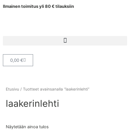
Siirry
Ilmainen toimitus yli 80 € tilauksiin
sisältöön
Cart
0,00
€
Etusivu
/ Tuotteet avainsanalla “laakerinlehti”
laakerinlehti
Näytetään ainoa tulos