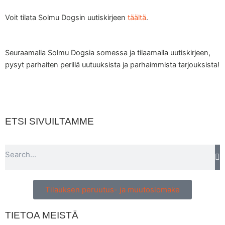
b
a
s
o
o
g
a
k
Voit tilata Solmu Dogsin uutiskirjeen
täältä
.
o
r
p
k
a
p
m
Seuraamalla Solmu Dogsia somessa ja tilaamalla uutiskirjeen,
pysyt parhaiten perillä uutuuksista ja parhaimmista tarjouksista!
ETSI SIVUILTAMME
Search
Tilauksen peruutus- ja muutoslomake
TIETOA MEISTÄ