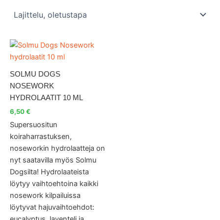
Tällä
tuotteella
on
SOLMU DOGS
useampi
NOSEWORK
muunnelma.
HYDROLAATIT 10 ML
Voit
6,50
€
tehdä
Supersuositun
valinnat
koiraharrastuksen,
tuotteen
noseworkin hydrolaatteja on
sivulla.
nyt saatavilla myös Solmu
Dogsilta! Hydrolaateista
löytyy vaihtoehtoina kaikki
nosework kilpailuissa
löytyvat hajuvaihtoehdot:
eucalyptus, laventeli ja