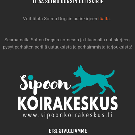
TILAA SOLMU DOGSIN UUTISKIRJE
e
t
t
t
b
a
s
o
o
g
a
k
Voit tilata Solmu Dogsin uutiskirjeen
täältä
.
o
r
p
k
a
p
m
Seuraamalla Solmu Dogsia somessa ja tilaamalla uutiskirjeen,
pysyt parhaiten perillä uutuuksista ja parhaimmista tarjouksista!
ETSI SIVUILTAMME