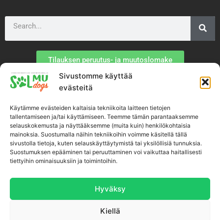
Search
Tilauksen peruutus- ja muutoslomake
Sivustomme käyttää
TIETOA MEISTÄ
evästeitä
Käytämme evästeiden kaltaisia tekniikoita laitteen tietojen
Toimitusehdot
tallentamiseen ja/tai käyttämiseen. Teemme tämän parantaaksemme
selauskokemusta ja näyttääksemme (muita kuin) henkilökohtaisia
mainoksia. Suostumalla näihin tekniikoihin voimme käsitellä tällä
Tietosuojaseloste
sivustolla tietoja, kuten selauskäyttäytymistä tai yksilöllisiä tunnuksia.
Suostumuksen epääminen tai peruuttaminen voi vaikuttaa haitallisesti
tiettyihin ominaisuuksiin ja toimintoihin.
Tietoa tuotteistamme
Tietoa yrityksestä
Hyväksy
Kiellä
Tuotemerkit