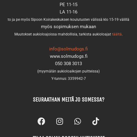
PE 11-15
LA 11-16
to ja pe myös Sipoon Koirakeskuksen koulutusten välissä klo 15-19 välillä
myös sopimuksen mukaan
Muutokset aukioloajoissa mahdollisia, tarkista aukioloajat
täältä
.
info@solmudogs.fi
www.solmudogs.fi
050 308 3013
(myymälän aukioloaikojen puitteissa)
Y-tunnus: 3359942-7
SEURAATHAN MEITÄ JO SOMESSA?
F
I
W
T
a
n
h
i
c
s
a
k