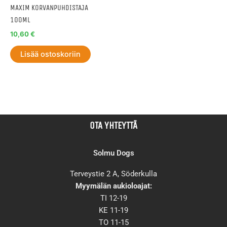
MAXIM KORVANPUHDISTAJA
100ML
10,60
€
Lisää ostoskoriin
OTA YHTEYTTÄ
Solmu Dogs
Terveystie 2 A, Söderkulla
Myymälän aukioloajat:
TI 12-19
KE 11-19
TO 11-15