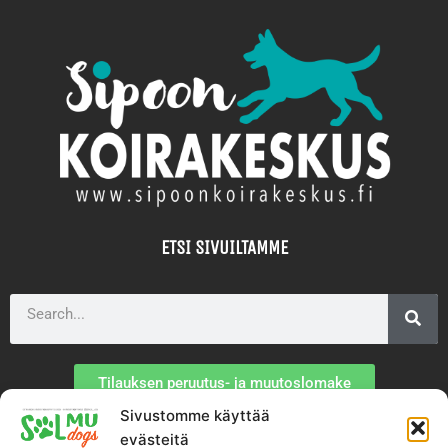
ETSI SIVUILTAMME
Search
Tilauksen peruutus- ja muutoslomake
Sivustomme käyttää
TIETOA MEISTÄ
evästeitä