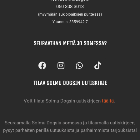
050 308 3013
(myymälän aukioloaikojen puitteissa)
Y-tunnus: 3359942-7
SEURAATHAN MEITÄ JO SOMESSA?
F
I
W
T
a
n
h
i
c
s
a
k
TILAA SOLMU DOGSIN UUTISKIRJE
e
t
t
t
b
a
s
o
o
g
a
k
Voit tilata Solmu Dogsin uutiskirjeen
täältä
.
o
r
p
k
a
p
m
Seuraamalla Solmu Dogsia somessa ja tilaamalla uutiskirjeen,
pysyt parhaiten perillä uutuuksista ja parhaimmista tarjouksista!