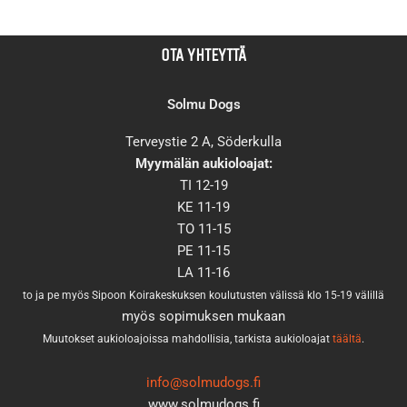
OTA YHTEYTTÄ
Solmu Dogs
Terveystie 2 A, Söderkulla
Myymälän aukioloajat:
TI 12-19
KE 11-19
TO 11-15
PE 11-15
LA 11-16
to ja pe myös Sipoon Koirakeskuksen koulutusten välissä klo 15-19 välillä
myös sopimuksen mukaan
Muutokset aukioloajoissa mahdollisia, tarkista aukioloajat
täältä
.
info@solmudogs.fi
www.solmudogs.fi