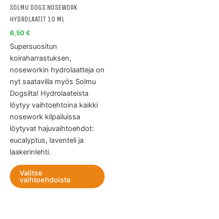
tuotteen
SOLMU DOGS NOSEWORK
sivulla.
HYDROLAATIT 10 ML
6,50
€
Supersuositun
koiraharrastuksen,
noseworkin hydrolaatteja on
nyt saatavilla myös Solmu
Dogsilta! Hydrolaateista
löytyy vaihtoehtoina kaikki
nosework kilpailuissa
löytyvat hajuvaihtoehdot:
eucalyptus, laventeli ja
laakerinlehti.
Valitse
vaihtoehdoista