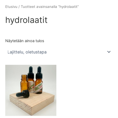
Etusivu
/ Tuotteet avainsanalla “hydrolaatit”
hydrolaatit
Näytetään ainoa tulos
Tällä
tuotteella
on
useampi
muunnelma.
Voit
tehdä
valinnat