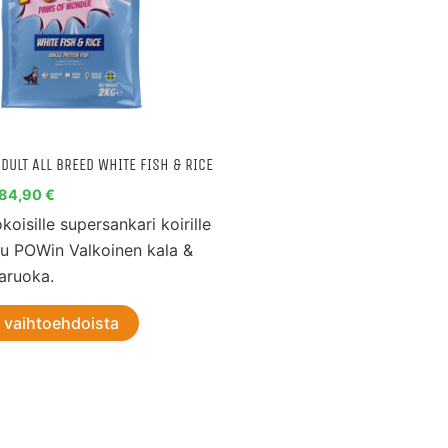
tehdä
valinnat
tuotteen
sivulla.
DULT ALL BREED WHITE FISH & RICE
84,90
€
koisille supersankari koirille
tu POWin Valkoinen kala &
varuoka.
e vaihtoehdoista