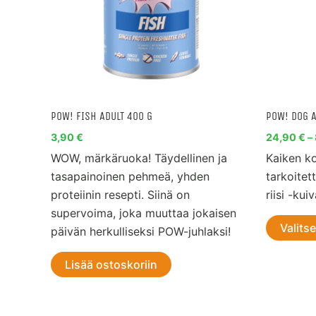
POW! FISH ADULT 400 G
POW! DOG A
3,90
€
24,90
€
–
WOW, märkäruoka! Täydellinen ja
Kaiken ko
tasapainoinen pehmeä, yhden
tarkoitet
proteiinin resepti. Siinä on
riisi -kui
supervoima, joka muuttaa jokaisen
Valits
päivän herkulliseksi POW-juhlaksi!
Lisää ostoskoriin