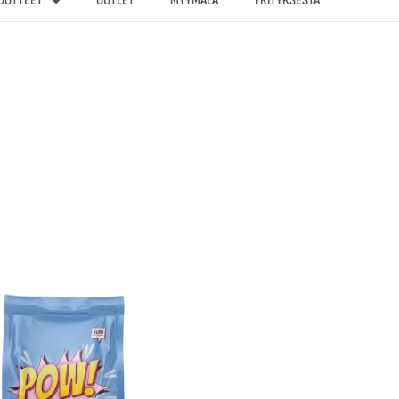
UOTTEET
OUTLET
MYYMÄLÄ
YRITYKSESTÄ
Hintaluokka:
Tällä
24,90 €
tuotteella
-
84,90 €
on
useampi
muunnelma.
Voit