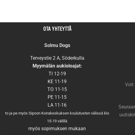
OTA YHTEYTTÄ
Solmu Dogs
Terveystie 2 A, Söderkulla
Myymälän aukioloajat:
TI 12-19
KE 11-19
Voit
TO 11-15
PE 11-15
LA 11-16
Seuraam
to ja pe myös Sipoon Koirakeskuksen koulutusten välissä klo
uutiski
15-19 välillä
myös sopimuksen mukaan