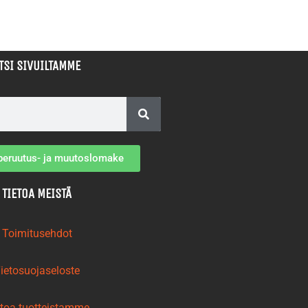
TSI SIVUILTAMME
peruutus- ja muutoslomake
TIETOA MEISTÄ
Toimitusehdot
ietosuojaseloste
etoa tuotteistamme