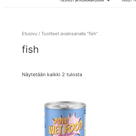
HERKUT JA KOIRANRUOKA
MUUT T
Etusivu
/ Tuotteet avainsanalla “fish”
fish
Näytetään kaikki 2 tulosta