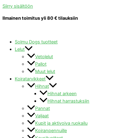
Siirry sisältöön
Ilmainen toimitus yli 80 € tilauksiin
Solmu Dogs tuotteet
Lelut
Vetolelut
Pallot
Muut lelut
Koiratarvikkeet
Hihnat
Hihnat arkeen
Hihnat harrastuksiin
Pannat
Valjaat
Kupit ja aktivoiva ruokailu
Koiranpennuille
Kausituotteet