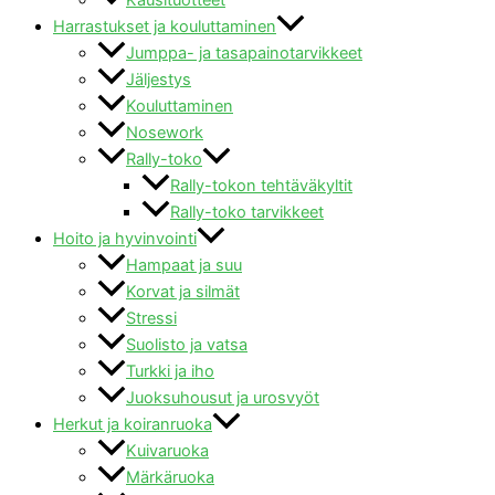
Harrastukset ja kouluttaminen
Jumppa- ja tasapainotarvikkeet
Jäljestys
Kouluttaminen
Nosework
Rally-toko
Rally-tokon tehtäväkyltit
Rally-toko tarvikkeet
Hoito ja hyvinvointi
Hampaat ja suu
Korvat ja silmät
Stressi
Suolisto ja vatsa
Turkki ja iho
Juoksuhousut ja urosvyöt
Herkut ja koiranruoka
Kuivaruoka
Märkäruoka