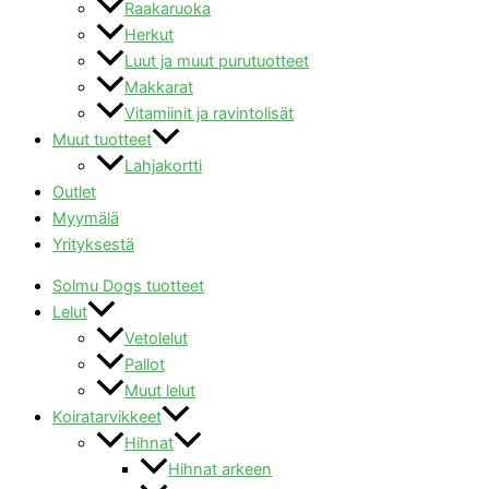
Raakaruoka
Herkut
Luut ja muut purutuotteet
Makkarat
Vitamiinit ja ravintolisät
Muut tuotteet
Lahjakortti
Outlet
Myymälä
Yrityksestä
Solmu Dogs tuotteet
Lelut
Vetolelut
Pallot
Muut lelut
Koiratarvikkeet
Hihnat
Hihnat arkeen