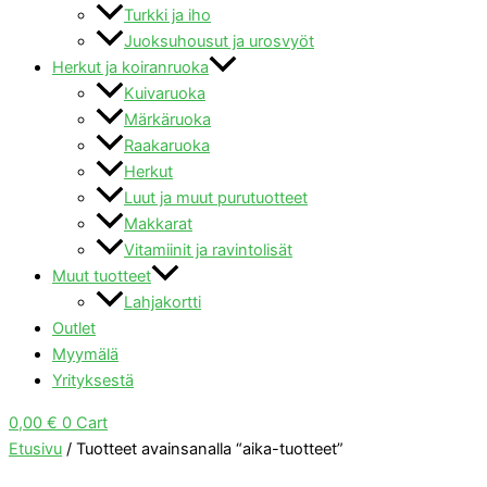
Turkki ja iho
Juoksuhousut ja urosvyöt
Herkut ja koiranruoka
Kuivaruoka
Märkäruoka
Raakaruoka
Herkut
Luut ja muut purutuotteet
Makkarat
Vitamiinit ja ravintolisät
Muut tuotteet
Lahjakortti
Outlet
Myymälä
Yrityksestä
0,00
€
0
Cart
Etusivu
/ Tuotteet avainsanalla “aika-tuotteet”