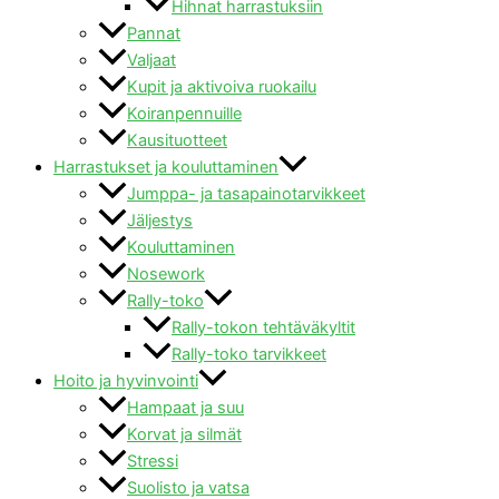
Hihnat harrastuksiin
Pannat
Valjaat
Kupit ja aktivoiva ruokailu
Koiranpennuille
Kausituotteet
Harrastukset ja kouluttaminen
Jumppa- ja tasapainotarvikkeet
Jäljestys
Kouluttaminen
Nosework
Rally-toko
Rally-tokon tehtäväkyltit
Rally-toko tarvikkeet
Hoito ja hyvinvointi
Hampaat ja suu
Korvat ja silmät
Stressi
Suolisto ja vatsa