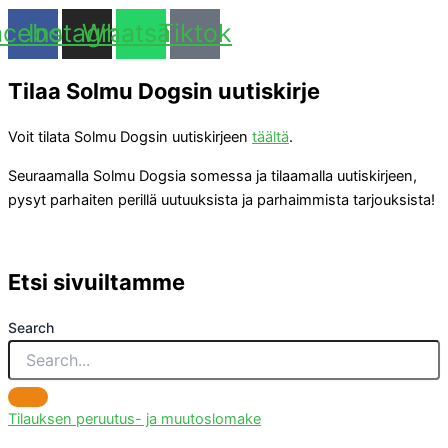
acebook
Instagram
Whatsapp
Tiktok
Tilaa Solmu Dogsin uutiskirje
Voit tilata Solmu Dogsin uutiskirjeen
täältä
.
Seuraamalla Solmu Dogsia somessa ja tilaamalla uutiskirjeen,
pysyt parhaiten perillä uutuuksista ja parhaimmista tarjouksista!
Etsi sivuiltamme
Search
Tilauksen peruutus- ja muutoslomake