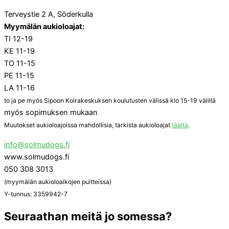
Terveystie 2 A, Söderkulla
Myymälän aukioloajat:
TI 12-19
KE 11-19
TO 11-15
PE 11-15
LA 11-16
to ja pe myös Sipoon Koirakeskuksen koulutusten välissä klo 15-19 välillä
myös sopimuksen mukaan
Muutokset aukioloajoissa mahdollisia, tarkista aukioloajat
täältä
.
info@solmudogs.fi
www.solmudogs.fi
050 308 3013
(myymälän aukioloaikojen puitteissa)
Y-tunnus: 3359942-7
Seuraathan meitä jo somessa?