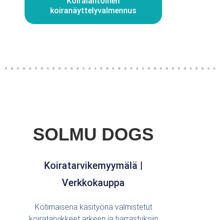
Koiralähtöinen
koiranäyttelyvalmennus
SOLMU DOGS
Koiratarvikemyymälä |
Verkkokauppa
Kotimaisena käsityönä valmistetut
koiratarvikkeet arkeen ja harrastuksiin